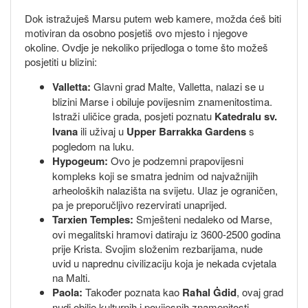
Dok istražuješ Marsu putem web kamere, možda ćeš biti
motiviran da osobno posjetiš ovo mjesto i njegove
okoline. Ovdje je nekoliko prijedloga o tome što možeš
posjetiti u blizini:
Valletta:
Glavni grad Malte, Valletta, nalazi se u
blizini Marse i obiluje povijesnim znamenitostima.
Istraži uličice grada, posjeti poznatu
Katedralu sv.
Ivana
ili uživaj u
Upper Barrakka Gardens
s
pogledom na luku.
Hypogeum:
Ovo je podzemni prapovijesni
kompleks koji se smatra jednim od najvažnijih
arheoloških nalazišta na svijetu. Ulaz je ograničen,
pa je preporučljivo rezervirati unaprijed.
Tarxien Temples:
Smješteni nedaleko od Marse,
ovi megalitski hramovi datiraju iz 3600-2500 godina
prije Krista. Svojim složenim rezbarijama, nude
uvid u naprednu civilizaciju koja je nekada cvjetala
na Malti.
Paola:
Također poznata kao
Raħal Ġdid
, ovaj grad
nudi obilje kulturnih i povijesnih znamenitosti,