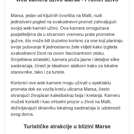
Marsa, jedan od ključnih čvorišta na Malti, nudi
jedinstveni pogled na svakodnevni promet zahvaljujući
svojoj web kameri uživo. Ova kamera omogućava
posjetiteljima da u stvarnom vremenu prate prometne
gužve, što može biti izuzetno korisno za one koji planiraju
svoje putovanje ili jednostavno žele vidjeti kako izgleda
svakodnevni život na ovom fascinantnom otoku.
Smještena strateški, kamera pruža jasne i detaljne slike
saobraćaja, čineći je idealnom alatkom kako za lokalne
stanovnike, tako i za turiste.
Korisnici ove web kamere mogu uživati u spektaklu
prometa dok se vozila kreću ulicama Marsa, često
stvarajući živopisan kaleidoskop boja i kretanja. Kameru
možeš koristiti i kao virtuelni prozor u život na Malti,
doživljavajući dinamiku lokalnog saobraćaja iz udobnosti
svog doma.
Turističke atrakcije u blizini Marse