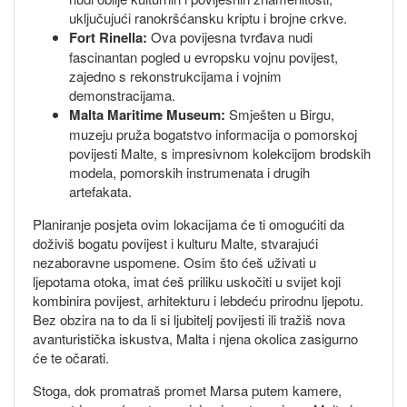
uključujući ranokršćansku kriptu i brojne crkve.
Fort Rinella:
Ova povijesna tvrđava nudi
fascinantan pogled u evropsku vojnu povijest,
zajedno s rekonstrukcijama i vojnim
demonstracijama.
Malta Maritime Museum:
Smješten u Birgu,
muzeju pruža bogatstvo informacija o pomorskoj
povijesti Malte, s impresivnom kolekcijom brodskih
modela, pomorskih instrumenata i drugih
artefakata.
Planiranje posjeta ovim lokacijama će ti omogućiti da
doživiš bogatu povijest i kulturu Malte, stvarajući
nezaboravne uspomene. Osim što ćeš uživati u
ljepotama otoka, imat ćeš priliku uskočiti u svijet koji
kombinira povijest, arhitekturu i lebdeću prirodnu ljepotu.
Bez obzira na to da li si ljubitelj povijesti ili tražiš nova
avanturistička iskustva, Malta i njena okolica zasigurno
će te očarati.
Stoga, dok promatraš promet Marsa putem kamere,