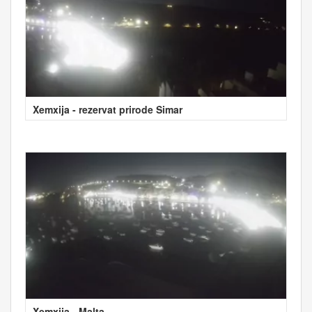
Xemxija - rezervat prirode Simar
Xemxija - Malta