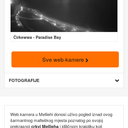
Ċirkewwa - Paradise Bay
Sve web-kamere
FOTOGRAFIJE
Web kamera u Melliehi donosi uživo pogled iznad ovog
šarmantnog malteškog mjesta poznatog po svojoj
prekrasnoj
crkvi Mellieha
i idiličnom krajoliku koji