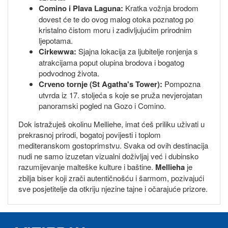
Comino i Plava Laguna:
Kratka vožnja brodom
dovest će te do ovog malog otoka poznatog po
kristalno čistom moru i zadivljujućim prirodnim
ljepotama.
Cirkewwa:
Sjajna lokacija za ljubitelje ronjenja s
atrakcijama poput olupina brodova i bogatog
podvodnog života.
Crveno tornje (St Agatha's Tower):
Pompozna
utvrda iz 17. stoljeća s koje se pruža nevjerojatan
panoramski pogled na Gozo i Comino.
Dok istražuješ okolinu Melliehe, imat ćeš priliku uživati u
prekrasnoj prirodi, bogatoj povijesti i toplom
mediteranskom gostoprimstvu. Svaka od ovih destinacija
nudi ne samo izuzetan vizualni doživljaj već i dubinsko
razumijevanje malteške kulture i baštine.
Mellieha
je
zbilja biser koji zrači autentičnošću i šarmom, pozivajući
sve posjetitelje da otkriju njezine tajne i očarajuće prizore.