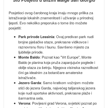
Posjetioci ovog čarobnog kraja imaju mnogo prilika za
istraživanje lokalnih znamenitosti i uživanje u prirodnoj
ljepoti. Evo nekoliko preporuka o tome što možete
posjetiti:
Park prirode Lessinia
: Ovaj predivan park nudi
brojne pješačke staze, prekrasne vidikovce i
raznovrsnu floru i faunu. Savršeno mjesto za
ljubitelje prirode.
Monte Baldo
: Poznat kao "Vrt Europe", Monte
Baldo je planina koja pruža zapanjujuće poglede i
obilje staza za šetnju. Njegova visinska raznolikost
čini ga idealnim za botaničare amaterske
istraživače.
Jezero Garda
: Samo kratkom vožnjom možete
stići do jezera Garda, najvećeg talijanskog jezera
koje nudi sportske aktivnosti, prekrasne plaže i
šarmantna sela.
Verona
: Povijesni grad Verona, svjetski poznat po