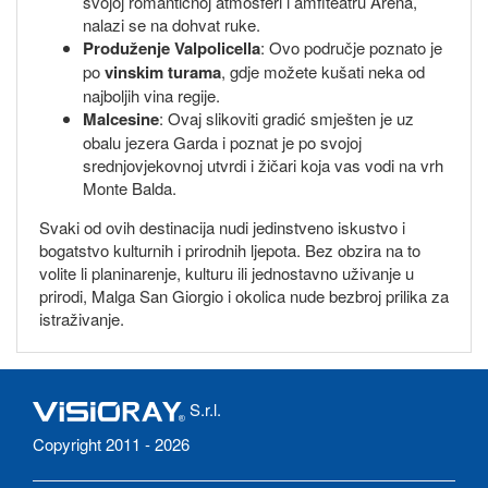
svojoj romantičnoj atmosferi i amfiteatru Arena,
nalazi se na dohvat ruke.
Produženje Valpolicella
: Ovo područje poznato je
po
vinskim turama
, gdje možete kušati neka od
najboljih vina regije.
Malcesine
: Ovaj slikoviti gradić smješten je uz
obalu jezera Garda i poznat je po svojoj
srednjovjekovnoj utvrdi i žičari koja vas vodi na vrh
Monte Balda.
Svaki od ovih destinacija nudi jedinstveno iskustvo i
bogatstvo kulturnih i prirodnih ljepota. Bez obzira na to
volite li planinarenje, kulturu ili jednostavno uživanje u
prirodi, Malga San Giorgio i okolica nude bezbroj prilika za
istraživanje.
S.r.l.
Copyright 2011 - 2026