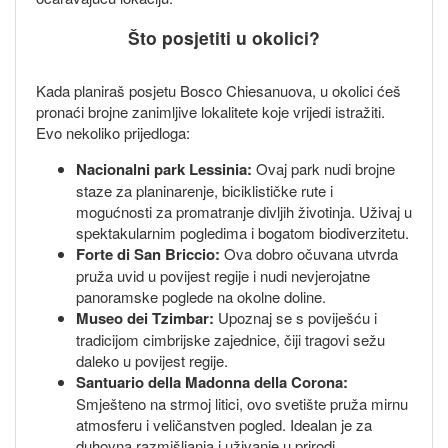
Što posjetiti u okolici?
Kada planiraš posjetu Bosco Chiesanuova, u okolici ćeš
pronaći brojne zanimljive lokalitete koje vrijedi istražiti.
Evo nekoliko prijedloga:
Nacionalni park Lessinia:
Ovaj park nudi brojne
staze za planinarenje, biciklističke rute i
mogućnosti za promatranje divljih životinja. Uživaj u
spektakularnim pogledima i bogatom biodiverzitetu.
Forte di San Briccio:
Ova dobro očuvana utvrda
pruža uvid u povijest regije i nudi nevjerojatne
panoramske poglede na okolne doline.
Museo dei Tzimbar:
Upoznaj se s poviješću i
tradicijom cimbrijske zajednice, čiji tragovi sežu
daleko u povijest regije.
Santuario della Madonna della Corona:
Smješteno na strmoj litici, ovo svetište pruža mirnu
atmosferu i veličanstven pogled. Idealan je za
duhovna razmišljanja i uživanje u prirodi.