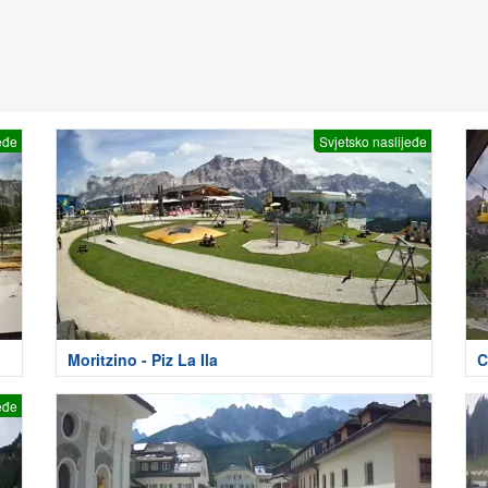
eđe
Svjetsko naslijeđe
Moritzino - Piz La Ila
C
eđe