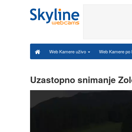
Web Kamere po k
Web Kamere uživo
Uzastopno snimanje Zol