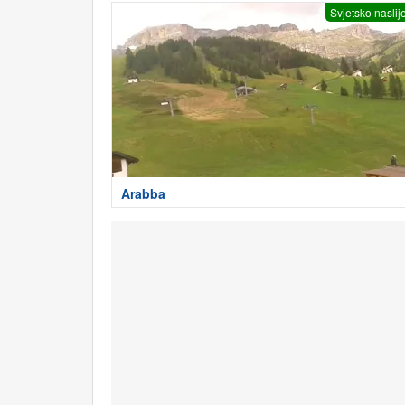
Svjetsko naslij
Arabba