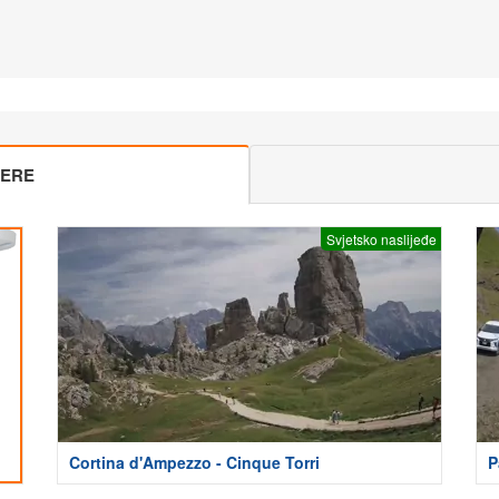
MERE
Svjetsko naslijeđe
Cortina d'Ampezzo - Cinque Torri
P