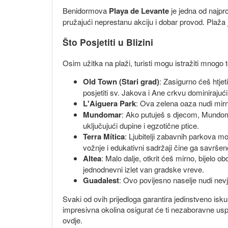
Benidormova
Playa de Levante
je jedna od najpro
pružajući neprestanu akciju i dobar provod. Plaža 
Što Posjetiti u Blizini
Osim užitka na plaži, turisti mogu istražiti mnogo
Old Town (Stari grad)
: Zasigurno ćeš htjet
posjetiti sv. Jakova i Ane crkvu dominirajući 
L'Aiguera Park
: Ova zelena oaza nudi mirn
Mundomar
: Ako putuješ s djecom, Mundomar
uključujući dupine i egzotične ptice.
Terra Mítica
: Ljubitelji zabavnih parkova mo
vožnje i edukativni sadržaji čine ga savršeno
Altea
: Malo dalje, otkrit ćeš mirno, bijel
jednodnevni izlet van gradske vreve.
Guadalest
: Ovo povijesno naselje nudi nev
Svaki od ovih prijedloga garantira jedinstveno isk
impresivna okolina osigurat će ti nezaboravne us
ovdje.