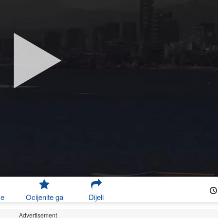
me
Ocijenite ga
Dijeli
Advertisement