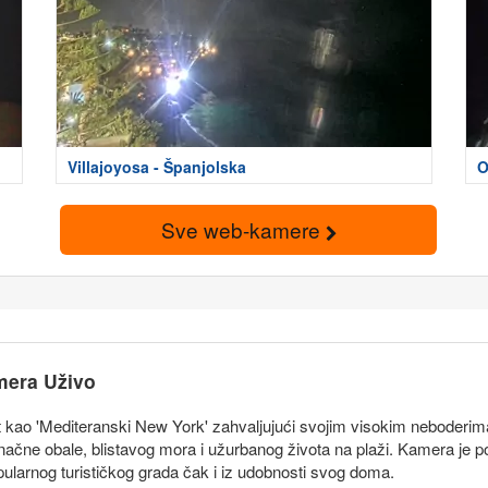
Villajoyosa - Španjolska
O
Sve web-kamere
mera Uživo
nat kao 'Mediteranski New York' zahvaljujući svojim visokim nebode
čne obale, blistavog mora i užurbanog života na plaži. Kamera je pos
opularnog turističkog grada čak i iz udobnosti svog doma.