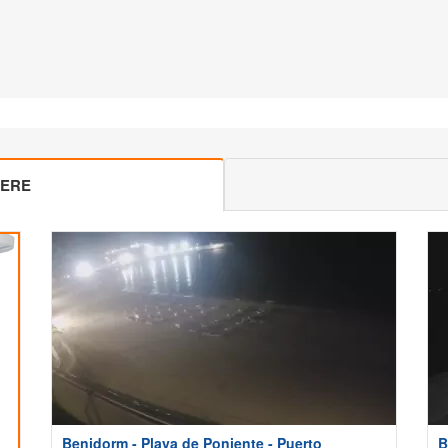
MERE
Benidorm - Playa de Poniente - Puerto
B