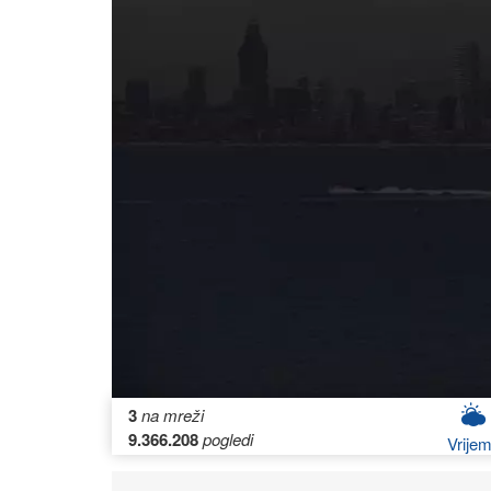
3
na mreži
9.366.208
pogledi
Vrije