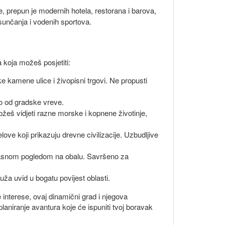
e, prepun je modernih hotela, restorana i barova,
 sunčanja i vodenih sportova.
 koja možeš posjetiti:
ke kamene ulice i živopisni trgovi. Ne propusti
ko od gradske vreve.
ožeš vidjeti razne morske i kopnene životinje,
love koji prikazuju drevne civilizacije. Uzbudljive
ekrasnom pogledom na obalu. Savršeno za
ža uvid u bogatu povijest oblasti.
 interese, ovaj dinamični grad i njegova
niranje avantura koje će ispuniti tvoj boravak