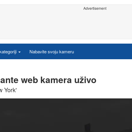
Advertisement
ategoriji
Nabavite svoju kameru
vante web kamera uživo
w York'