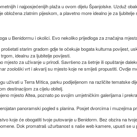
metnijih i najposjećenijih plaža u ovom dijelu Španjolske. Uzduž obal
je obložena zlatnim pijeskom, a plavetno more idealno je za ljubitelje
 toga u Benidormu i okolici. Evo nekoliko prijedloga za značajna mjesta
i prošetati starim gradom gdje te očekuje bogata kulturna povijest, us
trgom, idealnu za ljubitelje povijesti.
o mjesto za uživanje u prirodi. Savršeno za šetnje ili opuštanje dale
 zoološki vrt i akvarij su mjesto koje ne smiješ propustiti. Ovdje m
gu uživati u Terra Mítica, parku podijeljenom na različite tematske dije
m destinacijom za cijelu obitelj.
o obojeno mjesto Altea, poznato po svojim umjetničkim galerijama i pr
jerojatan panoramski pogled s planina. Posjet dvorcima i muzejima pru
ustvo koje će obogatiti tvoje putovanje u Benidorm. Bez obzira na tvoje
pomene. Dok promatraš užurbanost s naše web kamere, upusti se u pla