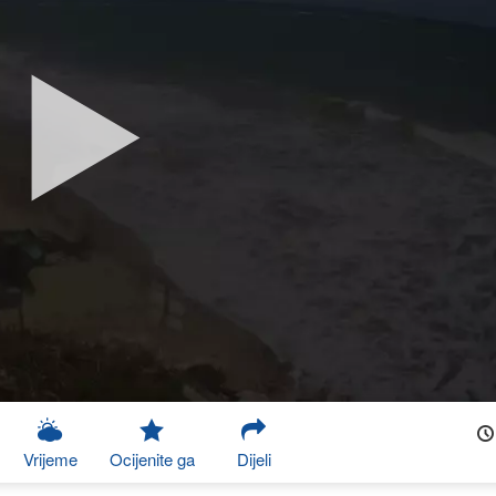
Vrijeme
Ocijenite ga
Dijeli