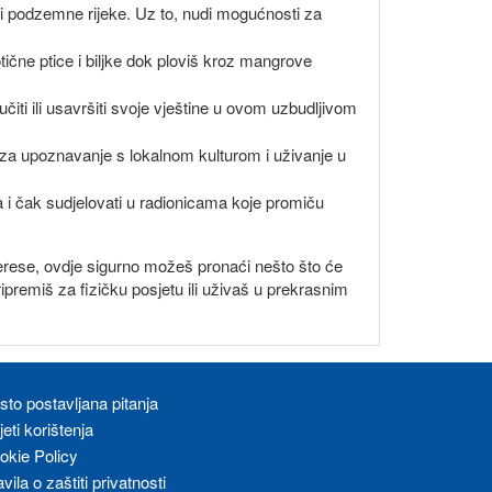
e i podzemne rijeke. Uz to, nudi mogućnosti za
ične ptice i biljke dok ploviš kroz mangrove
iti ili usavršiti svoje vještine u ovom uzbudljivom
n za upoznavanje s lokalnom kulturom i uživanje u
ika i čak sudjelovati u radionicama koje promiču
nterese, ovdje sigurno možeš pronaći nešto što će
ripremiš za fizičku posjetu ili uživaš u prekrasnim
sto postavljana pitanja
eti korištenja
okie Policy
vila o zaštiti privatnosti