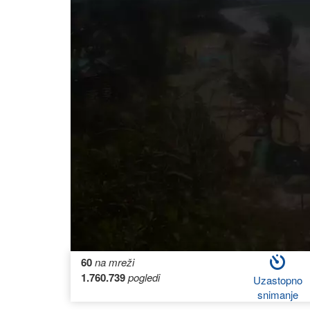
60
na mreži
1.760.739
pogledi
Uzastopno
snimanje