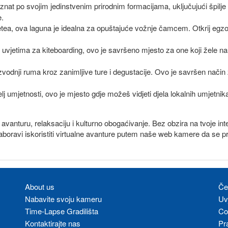
oznat po svojim jedinstvenim prirodnim formacijama, uključujući špilj
e.
etea, ova laguna je idealna za opuštajuće vožnje čamcem. Otkrij egzot
uvjetima za kiteboarding, ovo je savršeno mjesto za one koji žele nauč
zvodnji ruma kroz zanimljive ture i degustacije. Ovo je savršen nači
itelj umjetnosti, ovo je mjesto gdje možeš vidjeti djela lokalnih umjetn
 avanturu, relaksaciju i kulturno obogaćivanje. Bez obzira na tvoje i
e zaboravi iskoristiti virtualne avanture putem naše web kamere da se p
About us
Če
Nabavite svoju kameru
Uvj
Time-Lapse Gradilišta
Co
Kontaktirajte nas
Pra