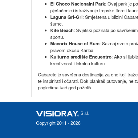
El Choco Nacionalni Park
: Ovaj park je p
pješačenje i istraživanje tropske flore i faun
Laguna Gri-Gri
: Smještena u blizini Cabar
šume.
Kite Beach
: Svjetski poznata po savršenim 
sportu.
Macorix House of Rum
: Saznaj sve o proi
pravom okusu Kariba.
Kulturno središte Encuentro
: Ako si ljub
kreativnost i lokalnu kulturu.
Cabarete je savršena destinacija za one koji traže
te inspirirati i očarati. Dok planiraš putovanje, n
pogledima kad god poželiš.
S.r.l.
Copyright 2011 - 2026