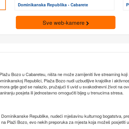
Dominikanska Republika - Cabarete
P
Sve web-kamere
 Plažu Bozo u Cabareteu, ništa ne može zamijeniti live streaming koj
Dominikanskoj Republici, Plaža Bozo nudi uzbudljive krajolike i aktivn
ora gdje god se nalazio, pružajući ti uvid u svakodnevni život na ov
niranju posjeta ili jednostavno omogućiti bijeg u trenucima stresa.
 Dominikanske Republike, nudeći mješavinu kulturnog bogatstva, prekr
na Plaži Bozo, evo nekih preporuka za mjesta koja možeš posjetiti u 