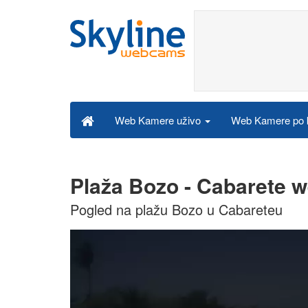
Web Kamere po k
Web Kamere uživo
Plaža Bozo - Cabarete 
Pogled na plažu Bozo u Cabareteu