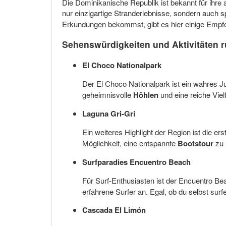
Die Dominikanische Republik ist bekannt für ihre
nur einzigartige Stranderlebnisse, sondern auch 
Erkundungen bekommst, gibt es hier einige Empfe
Sehenswürdigkeiten und Aktivitäten 
El Choco Nationalpark
Der El Choco Nationalpark ist ein wahres Ju
geheimnisvolle
Höhlen
und eine reiche Viel
Laguna Gri-Gri
Ein weiteres Highlight der Region ist die e
Möglichkeit, eine entspannte
Bootstour
zu 
Surfparadies Encuentro Beach
Für Surf-Enthusiasten ist der Encuentro Be
erfahrene Surfer an. Egal, ob du selbst sur
Cascada El Limón