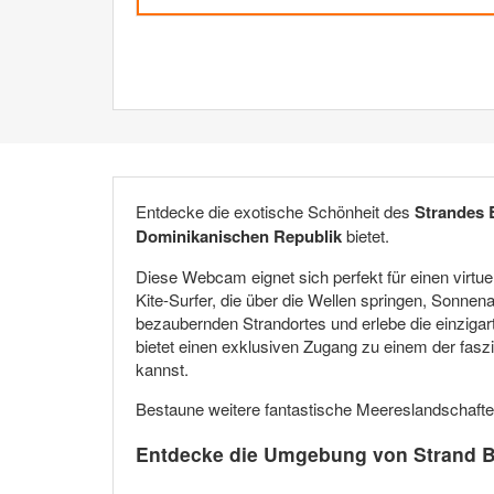
Entdecke die exotische Schönheit des
Strandes 
Dominikanischen Republik
bietet.
Diese Webcam eignet sich perfekt für einen virtu
Kite-Surfer, die über die Wellen springen, Sonn
bezaubernden Strandortes und erlebe die einzig
bietet einen exklusiven Zugang zu einem der fasz
kannst.
Bestaune weitere fantastische Meereslandschaft
Entdecke die Umgebung von Strand B