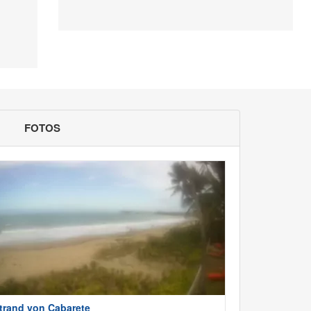
FOTOS
trand von Cabarete