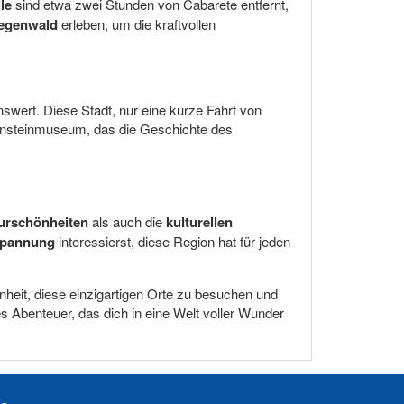
le
sind etwa zwei Stunden von Cabarete entfernt,
egenwald
erleben, um die kraftvollen
swert. Diese Stadt, nur eine kurze Fahrt von
rnsteinmuseum, das die Geschichte des
urschönheiten
als auch die
kulturellen
spannung
interessierst, diese Region hat für jeden
heit, diese einzigartigen Orte zu besuchen und
s Abenteuer, das dich in eine Welt voller Wunder