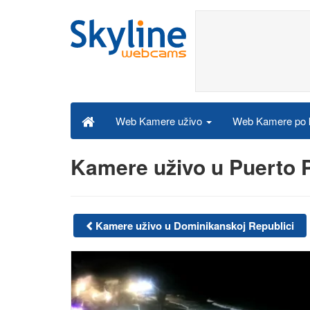
Web Kamere po k
Web Kamere uživo
Kamere uživo u Puerto 
Kamere uživo u Dominikanskoj Republici