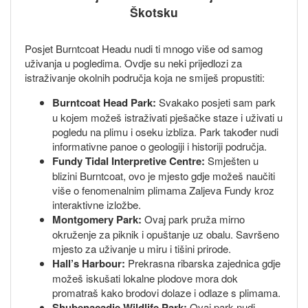
Škotsku
Posjet Burntcoat Headu nudi ti mnogo više od samog
uživanja u pogledima. Ovdje su neki prijedlozi za
istraživanje okolnih područja koja ne smiješ propustiti:
Burntcoat Head Park:
Svakako posjeti sam park
u kojem možeš istraživati pješačke staze i uživati u
pogledu na plimu i oseku izbliza. Park također nudi
informativne panoe o geologiji i historiji područja.
Fundy Tidal Interpretive Centre:
Smješten u
blizini Burntcoat, ovo je mjesto gdje možeš naučiti
više o fenomenalnim plimama Zaljeva Fundy kroz
interaktivne izložbe.
Montgomery Park:
Ovaj park pruža mirno
okruženje za piknik i opuštanje uz obalu. Savršeno
mjesto za uživanje u miru i tišini prirode.
Hall’s Harbour:
Prekrasna ribarska zajednica gdje
možeš iskušati lokalne plodove mora dok
promatraš kako brodovi dolaze i odlaze s plimama.
Shubenacadie Wildlife Park:
Ovaj park nudi