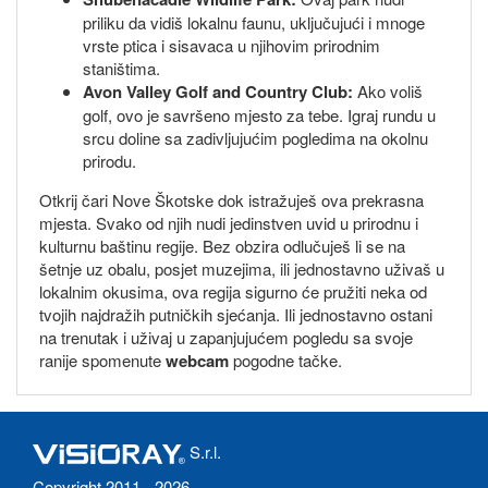
priliku da vidiš lokalnu faunu, uključujući i mnoge
vrste ptica i sisavaca u njihovim prirodnim
staništima.
Avon Valley Golf and Country Club:
Ako voliš
golf, ovo je savršeno mjesto za tebe. Igraj rundu u
srcu doline sa zadivljujućim pogledima na okolnu
prirodu.
Otkrij čari Nove Škotske dok istražuješ ova prekrasna
mjesta. Svako od njih nudi jedinstven uvid u prirodnu i
kulturnu baštinu regije. Bez obzira odlučuješ li se na
šetnje uz obalu, posjet muzejima, ili jednostavno uživaš u
lokalnim okusima, ova regija sigurno će pružiti neka od
tvojih najdražih putničkih sjećanja. Ili jednostavno ostani
na trenutak i uživaj u zapanjujućem pogledu sa svoje
ranije spomenute
webcam
pogodne tačke.
S.r.l.
Copyright 2011 - 2026