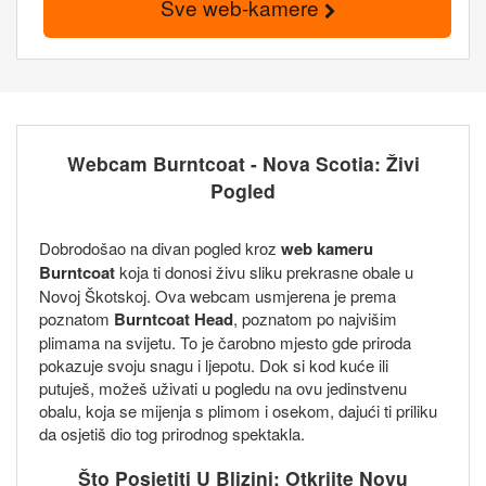
Sve web-kamere
Webcam Burntcoat - Nova Scotia: Živi
Pogled
Dobrodošao na divan pogled kroz
web kameru
Burntcoat
koja ti donosi živu sliku prekrasne obale u
Novoj Škotskoj. Ova webcam usmjerena je prema
poznatom
Burntcoat Head
, poznatom po najvišim
plimama na svijetu. To je čarobno mjesto gde priroda
pokazuje svoju snagu i ljepotu. Dok si kod kuće ili
putuješ, možeš uživati u pogledu na ovu jedinstvenu
obalu, koja se mijenja s plimom i osekom, dajući ti priliku
da osjetiš dio tog prirodnog spektakla.
Što Posjetiti U Blizini: Otkrijte Novu