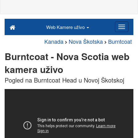
Web Kamere uživo
Kanada
Nova Škotska
Burntcoat
Burntcoat - Nova Scotia web
kamera uživo
Pogled na Burntcoat Head u Novoj Škotskoj