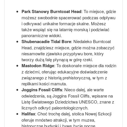
Park Stanowy Burntcoat Head
: To miejsce, gdzie
możesz swobodnie spacerować podczas odpływu
i odkrywać unikalne formacje skalne. Możesz
także wspiąć się na latarnię morską i podziwiać
panoramiczne widoki.
Shubenacadie Tidal Bore
: Niedaleko Burntcoat
Head, znajdziesz miejsce, gdzie można zobaczyć
niesamowite zjawisko przypływu bore, który
tworzy dużą falę płynącą w górę rzeki.
Mastodon Ridge
: To doskonałe miejsce dla rodzin
z dziećmi, oferując edukacyjne doświadczenie
związanego z historią prehistoryczną, w tym z
replikami kości mamuta.
Joggins Fossil Cliffs
: Nieco dalej, ale warte
odwiedzenia, są Joggins Fossil Cliffs, wpisane na
Listę Światowego Dziedzictwa UNESCO, znane z
licznych odkryć paleontologicznych.
Halifax
: Choć trochę dalej, stolica Nowej Szkocji
oferuje mnóstwo atrakcji, w tym muzea,
historyczne budynki i żywe życie nocne.