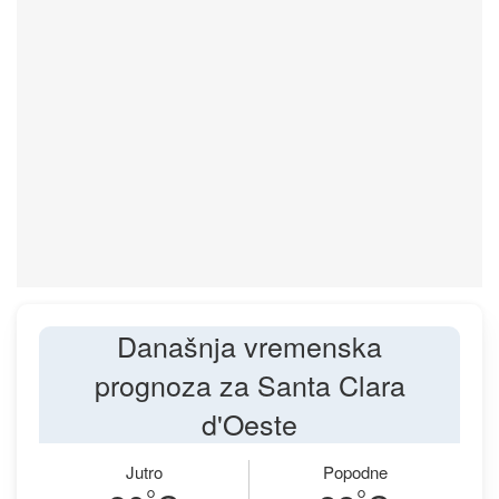
Današnja vremenska
prognoza za Santa Clara
d'Oeste
Jutro
Popodne
°
°