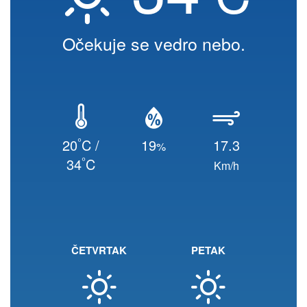
Očekuje se vedro nebo.
°
20
C /
19
17.3
%
°
34
C
Km/h
ČETVRTAK
PETAK