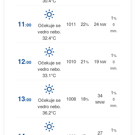
30.4°C
1
%
11
1011
22
24
:00
%
NW
0
Očekuje se
mm.
vedro nebo.
32.4°C
1
%
12
1010
21
19
:00
%
NW
0
Očekuje se
mm.
vedro nebo.
33.1°C
1
%
34
13
1008
18
:00
%
0
Očekuje se
WNW
mm.
vedro nebo.
36.2°C
1
%
27