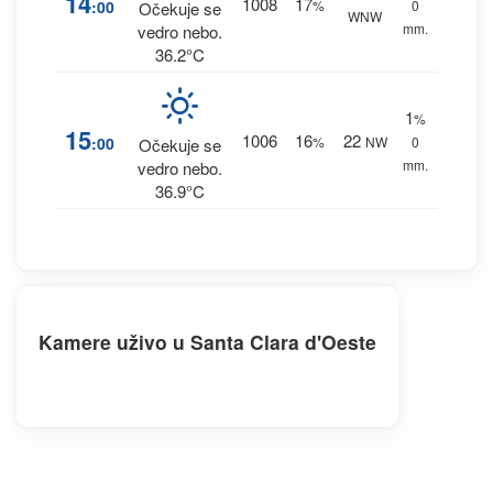
14
1008
17
:00
%
0
Očekuje se
WNW
mm.
vedro nebo.
36.2°C
1
%
15
1006
16
22
:00
%
NW
0
Očekuje se
mm.
vedro nebo.
36.9°C
Kamere uživo u Santa Clara d'Oeste