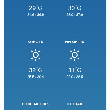
°
°
29
C
30
C
21.6
/
36.9
22.0
/
37.9
SUBOTA
NEDJELJA
°
°
32
C
31
C
25.5
/
39.4
22.9
/
38.5
PONEDJELJAK
UTORAK