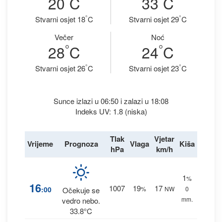
20
C
33
C
°
°
Stvarni osjet 18
C
Stvarni osjet 29
C
Večer
Noć
°
°
28
C
24
C
°
°
Stvarni osjet 26
C
Stvarni osjet 23
C
Sunce izlazi u 06:50 i zalazi u 18:08
Indeks UV: 1.8 (niska)
Tlak
Vjetar
Vrijeme
Prognoza
Vlaga
Kiša
hPa
km/h
1
%
16
1007
19
17
:00
%
NW
0
Očekuje se
mm.
vedro nebo.
33.8°C