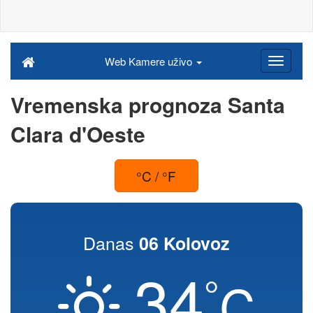
Web Kamere uživo
Vremenska prognoza Santa
Clara d'Oeste
°C / °F
Danas
06 Kolovoz
34
°
C