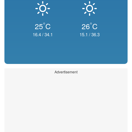
°
°
25
C
26
C
16.4
/
34.1
15.1
/
36.3
Advertisement