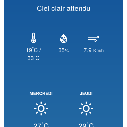
Ciel clair attendu
°
19
C /
35
7.9
%
Km/h
°
33
C
MERCREDI
JEUDI
°
°
27
C
29
C