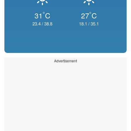
°
°
31
C
27
C
23.4
/
38.8
18.1
/
35.1
Advertisement