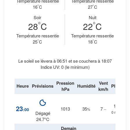
Température ressentie
Température ressentie
°
°
16
C
27
C
Soir
Nuit
°
°
28
C
22
C
Température ressentie
Température ressentie
°
°
25
C
18
C
Le soleil se lèvera à 06:51 et se couchera à 18:07
Indice UV: 0 (le minimum)
Pression
Vent
Heure
Prévisions
Humidité
Pluie
hPa
km/h
1
%
23
1013
35
7
:00
%
--
0 mm.
Dégagé
24.7°C
Demain