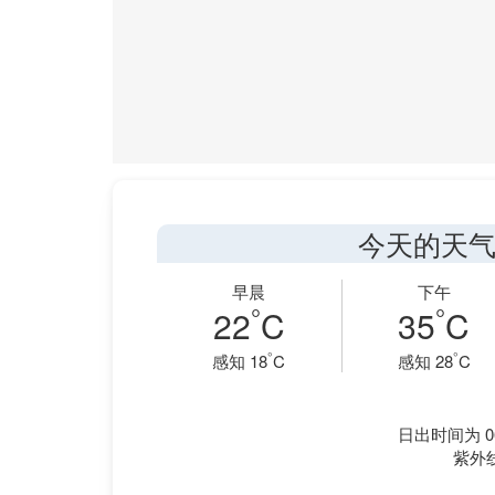
今天的天气
早晨
下午
°
°
22
C
35
C
°
°
感知 18
C
感知 28
C
日出时间为 06
紫外线