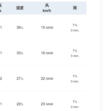
压
风
湿度
雨
a
km/h
1
%
1
36
15
%
NNW
0 mm.
1
%
1
33
16
%
NNW
0 mm.
1
%
2
27
22
%
NNW
0 mm.
1
%
1
22
23
%
NNW
0 mm.