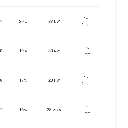
1
%
1
20
27
%
NW
0 mm.
1
%
0
19
30
%
NW
0 mm.
1
%
8
17
28
%
NW
0 mm.
1
%
7
16
28
%
WNW
0 mm.