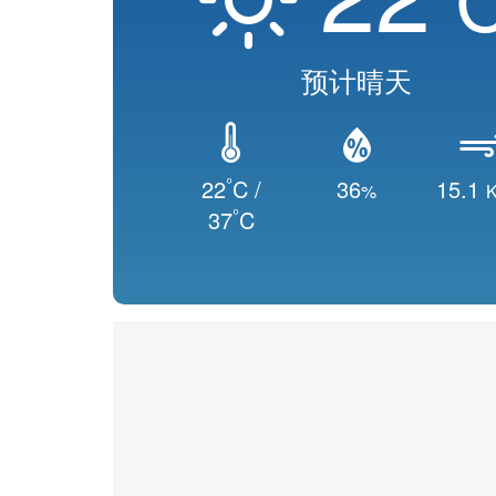
预计晴天
°
22
C /
36
15.1
%
K
°
37
C