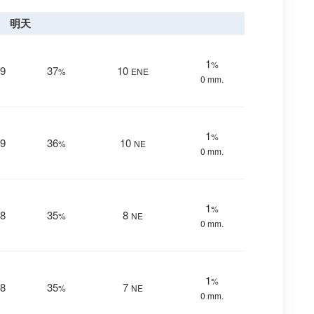
明天
1
%
9
37
10
%
ENE
0 mm.
1
%
9
36
10
%
NE
0 mm.
1
%
8
35
8
%
NE
0 mm.
1
%
8
35
7
%
NE
0 mm.