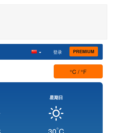
PREMIUM
登录
°C / °F
星期日
°
C
30
C