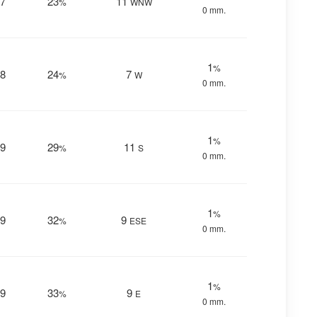
7
23
11
%
WNW
0 mm.
1
%
8
24
7
%
W
0 mm.
1
%
9
29
11
%
S
0 mm.
1
%
9
32
9
%
ESE
0 mm.
1
%
9
33
9
%
E
0 mm.