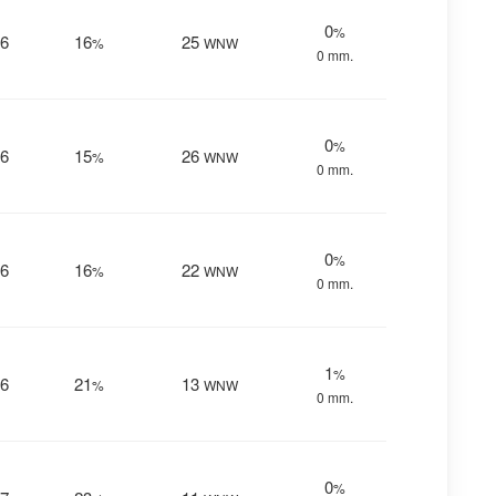
0
%
6
16
25
%
WNW
0 mm.
0
%
6
15
26
%
WNW
0 mm.
0
%
6
16
22
%
WNW
0 mm.
1
%
6
21
13
%
WNW
0 mm.
0
%