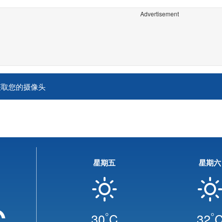
Advertisement
获取您的摄像头
星期五
星期六
C
°
°
30
C
32