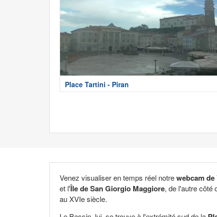
Place Tartini - Piran
Venez visualiser en temps réel notre
webcam de 
et l'
Île de San Giorgio Maggiore
, de l'autre côté
au XVIe siècle.
Le Bassin, lui, se trouve à l'extrémité sud de la
Pl