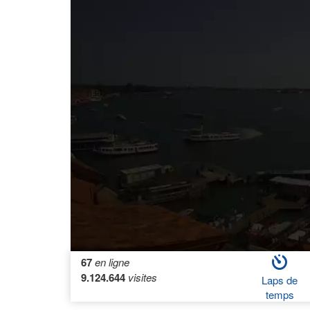
67
en ligne
9.124.644
visites
Laps de
temps