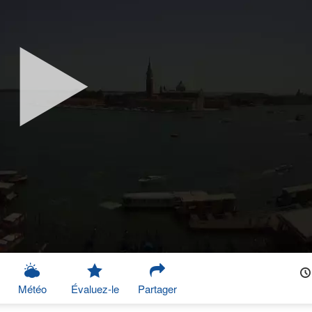
Météo
Évaluez-le
Partager