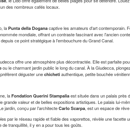
ise
, le Lido offre également de belles plages pour se détendre. Louez 
l'un des nombreux cafés locaux.
o, la
Punta della Dogana
captive les amateurs d'art contemporain. 
e renommée mondiale, offrant un contraste fascinant avec l'ancien con
n depuis ce point stratégique à l'embouchure du Grand Canal.
Giudecca offre une atmosphère plus décontractée. Elle est parfaite po
e
ou le charmant jardin public le long du canal. À la Giudecca, plonge
x préfèrent déguster une
chicheti
authentique, petite bouchée vénitien
nne, la
Fondation Querini Stampalia
est située dans un palais près d
 grande valeur et de belles expositions artistiques. Le palais lui-mê
Le jardin, conçu par l'architecte
Carlo Scarpa
, est un espace de rêv
es par le réseau rapide et fiable des vaporettos, révèle une facette
de tranquillité, il y en a pour tous les goûts.