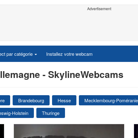
Advertisement
ct par catégorie
Installez votre webcam
Allemagne - SkylineWebcams
ère
Brandebourg
Hesse
Mecklembourg-Poméranie-
eswig-Holstein
Thuringe