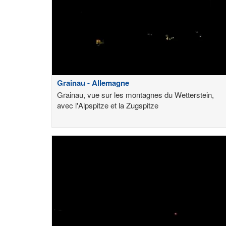
Grainau - Allemagne
Grainau, vue sur les montagnes du Wetterstein,
avec l'Alpspitze et la Zugspitze