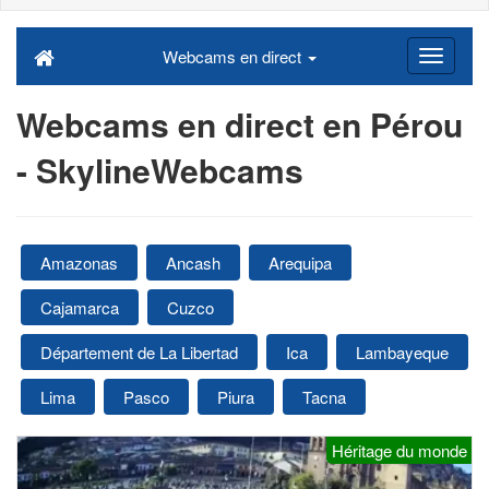
Webcams en direct
Webcams en direct en Pérou
- SkylineWebcams
Amazonas
Ancash
Arequipa
Cajamarca
Cuzco
Département de La Libertad
Ica
Lambayeque
Lima
Pasco
Piura
Tacna
Héritage du monde