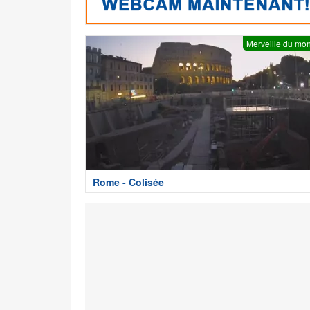
Merveille du mo
Rome - Colisée