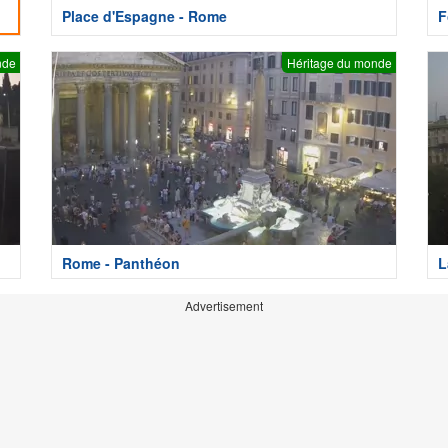
Place d'Espagne - Rome
F
nde
Héritage du monde
Rome - Panthéon
L
Advertisement