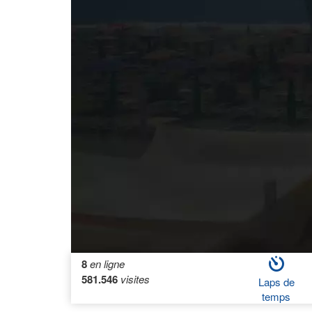
8
en ligne
581.546
visites
Laps de
temps