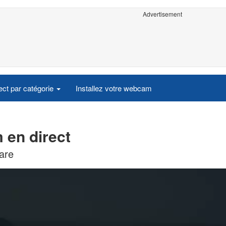
Advertisement
ct par catégorie
Installez votre webcam
en direct
are