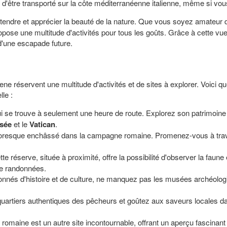
on d'être transporté sur la côte méditerranéenne italienne, même si vou
détendre et apprécier la beauté de la nature. Que vous soyez amateur
propose une multitude d'activités pour tous les goûts. Grâce à cette 
d'une escapade future.
gene réservent une multitude d'activités et de sites à explorer. Voici 
lle :
i se trouve à seulement une heure de route. Explorez son patrimoi
isée
et le
Vatican
.
toresque enchâssé dans la campagne romaine. Promenez-vous à trav
te réserve, située à proximité, offre la possibilité d'observer la faune
de randonnées.
nnés d'histoire et de culture, ne manquez pas les musées archéolog
artiers authentiques des pêcheurs et goûtez aux saveurs locales dans
romaine est un autre site incontournable, offrant un aperçu fascinant 