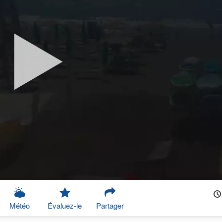
Météo
Évaluez-le
Partager