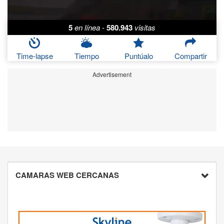
5
en línea
-
580.943
visitas
Time-lapse
Tiempo
Puntúalo
Compartir
Advertisement
CAMARAS WEB CERCANAS