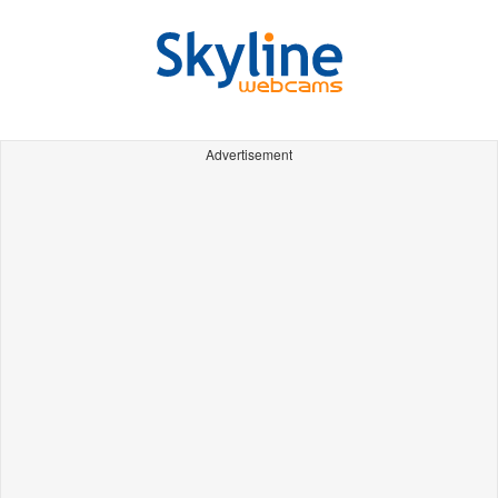
Advertisement