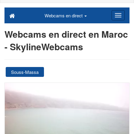
Webcams en direct
Webcams en direct en Maroc
- SkylineWebcams
Souss-Massa