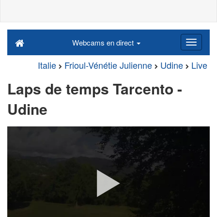
Webcams en direct
Italie
Frioul-Vénétie Julienne
Udine
Live
Laps de temps Tarcento -
Udine