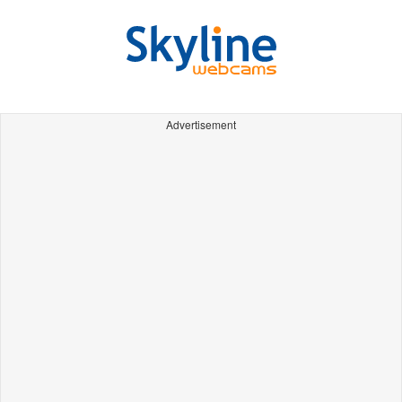
Advertisement