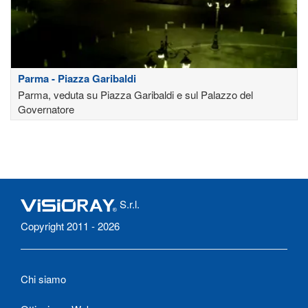
Parma - Piazza Garibaldi
Parma, veduta su Piazza Garibaldi e sul Palazzo del
Governatore
S.r.l.
Copyright 2011 - 2026
Chi siamo