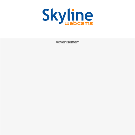
Advertisement