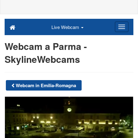
Live Webcam
Webcam a Parma -
SkylineWebcams
Webcam in Emilia-Romagna