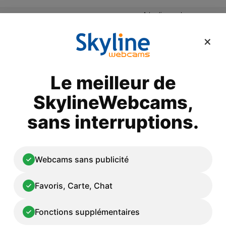
Advertisement
×
Le meilleur de
ct par catégorie
Installez votre webcam
SkylineWebcams,
sans interruptions.
rundarfjörður webcam en direct
Webcams sans publicité
Favoris, Carte, Chat
Fonctions supplémentaires