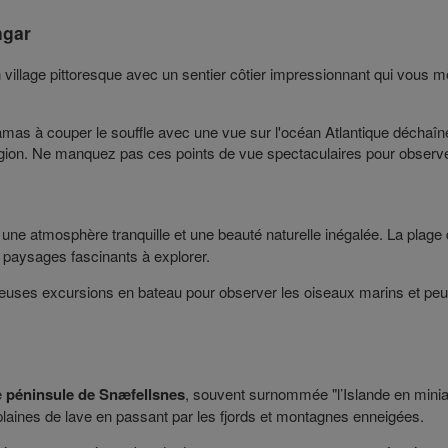
ngar
n village pittoresque avec un sentier côtier impressionnant qui vous
amas à couper le souffle avec une vue sur l'océan Atlantique déchaîné
 région. Ne manquez pas ces points de vue spectaculaires pour observe
une atmosphère tranquille et une beauté naturelle inégalée. La plage 
 paysages fascinants à explorer.
reuses excursions en bateau pour observer les oiseaux marins et pe
e
péninsule de Snæfellsnes
, souvent surnommée "l’Islande en miniat
 plaines de lave en passant par les fjords et montagnes enneigées.