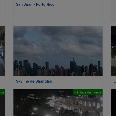
San Juan - Porto Rico
Skyline de Shanghai
L
nde
Héritage du monde