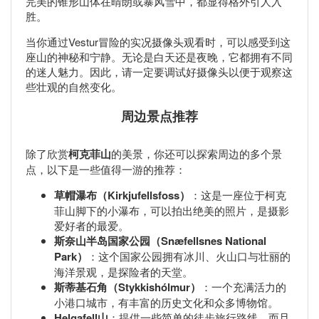
完美的锥形山体在晴朗或暴风雪中，都显得格外引人入
胜。
当你通过Vestur冒险的实况摄像头观看时，可以感受到这
座山的神秘和宁静。无论是白天还是夜晚，它都拥有不同
的迷人魅力。因此，请一定要调试好摄像头以便于观察这
些壮观的自然变化。
周边景点推荐
除了欣赏
柯克菲山
的美景，你还可以探索周边的多个景
点，以下是一些值得一游的推荐：
草帽瀑布（Kirkjufellsfoss）
：这是一座位于柯克
菲山脚下的小瀑布，可以拍出绝美的照片，是摄影
爱好者的最爱。
斯奈山半岛国家公园（Snæfellsnes National
Park）
：这个国家公园拥有冰川、火山口与壮丽的
海洋景观，是探险者的天堂。
斯蒂基石角（Stykkishólmur）
：一个充满活力的
小港口城市，有丰富的历史文化和众多博物馆。
Helgafell山
：提供一些简单的徒步旅行路线，而且