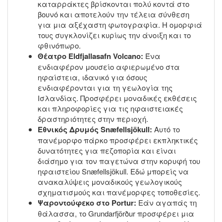
καταρράκτες βρίσκονται πολύ κοντά στο
βουνό και αποτελούν την τέλεια σύνθεση
για μια αξέχαστη φωτογραφία. Η ομορφιά
τους συγκλονίζει κυρίως την άνοιξη και το
φθινόπωρο.
Θέατρο Eldfjallasafn Volcano:
Ένα
ενδιαφέρον μουσείο αφιερωμένο στα
ηφαίστεια, ιδανικό για όσους
ενδιαφέρονται για τη γεωλογία της
Ισλανδίας. Προσφέρει μοναδικές εκθέσεις
και πληροφορίες για τις ηφαιστειακές
δραστηριότητες στην περιοχή.
Εθνικός Δρυμός Snæfellsjökull:
Αυτό το
πανέμορφο πάρκο προσφέρει εκπληκτικές
δυνατότητες για πεζοπορία και είναι
διάσημο για τον παγετώνα στην κορυφή του
ηφαιστείου Snæfellsjökull. Εδώ μπορείς να
ανακαλύψεις μοναδικούς γεωλογικούς
σχηματισμούς και πανέμορφες τοποθεσίες.
Ψαροντούφεκο στο Portur:
Εάν αγαπάς τη
θάλασσα, το Grundarfjörður προσφέρει μια