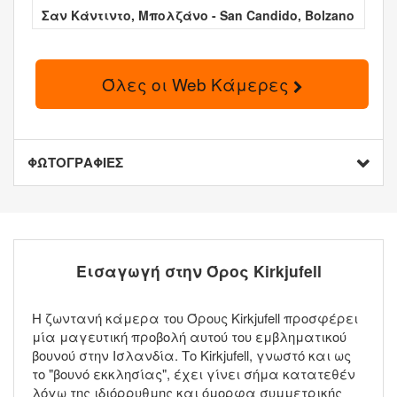
Σαν Κάντιντο, Μπολζάνο - San Candido, Bolzano
Όλες οι Web Κάμερες
ΦΩΤΟΓΡΑΦΙΕΣ
Εισαγωγή στην Όρος Kirkjufell
Η ζωντανή κάμερα του Όρους Kirkjufell προσφέρει
μία μαγευτική προβολή αυτού του εμβληματικού
βουνού στην Ισλανδία. Το Kirkjufell, γνωστό και ως
το "βουνό εκκλησίας", έχει γίνει σήμα κατατεθέν
λόγω της ιδιόρρυθμης και όμορφα συμμετρικής