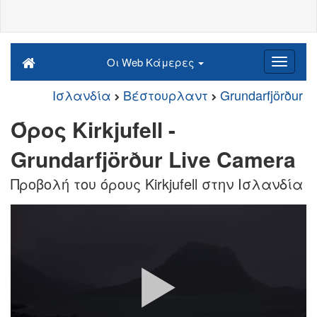
Οι Web Κάμερες
Ισλανδία
Βέστουρλαντ
Grundarfjörður
Όρος Kirkjufell -
Grundarfjörður Live Camera
Προβολή του όρους Kirkjufell στην Ισλανδία