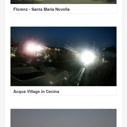
Florenz - Santa Maria Novella
Acqua Village in Cecina