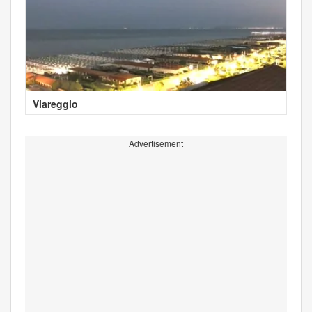
Viareggio
Advertisement