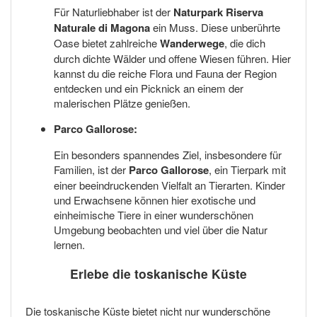
Für Naturliebhaber ist der
Naturpark Riserva
Naturale di Magona
ein Muss. Diese unberührte
Oase bietet zahlreiche
Wanderwege
, die dich
durch dichte Wälder und offene Wiesen führen. Hier
kannst du die reiche Flora und Fauna der Region
entdecken und ein Picknick an einem der
malerischen Plätze genießen.
Parco Gallorose:
Ein besonders spannendes Ziel, insbesondere für
Familien, ist der
Parco Gallorose
, ein Tierpark mit
einer beeindruckenden Vielfalt an Tierarten. Kinder
und Erwachsene können hier exotische und
einheimische Tiere in einer wunderschönen
Umgebung beobachten und viel über die Natur
lernen.
Erlebe die toskanische Küste
Die toskanische Küste bietet nicht nur wunderschöne