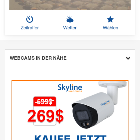
Zeitraffer
Wetter
Wählen
WEBCAMS IN DER NÄHE