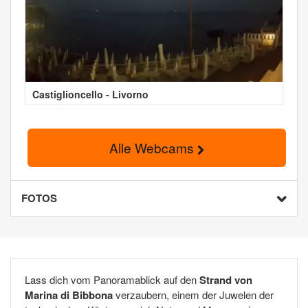
Castiglioncello - Livorno
Alle Webcams
FOTOS
Lass dich vom Panoramablick auf den
Strand von
Marina di Bibbona
verzaubern, einem der Juwelen der