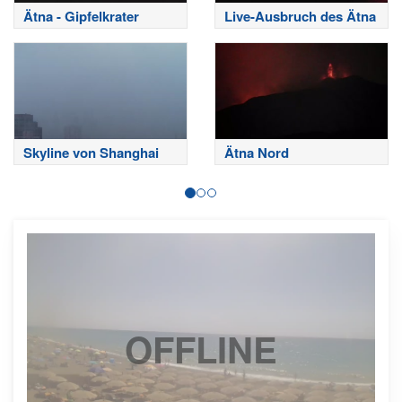
Ätna - Gipfelkrater
Live-Ausbruch des Ätna
Skyline von Shanghai
Ätna Nord
OFFLINE