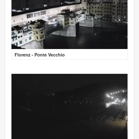
Florenz - Ponte Vecchio