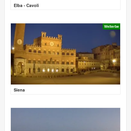
Elba - Cavoli
Welterbe
Siena