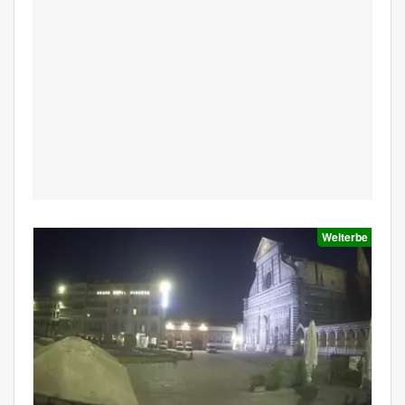
Welterbe