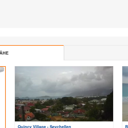
NÄHE
Quincy Village - Seychellen
B