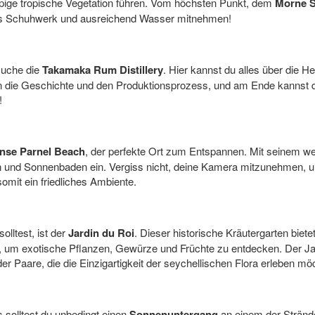
ppige tropische Vegetation führen. Vom höchsten Punkt, dem
Morne S
stes Schuhwerk und ausreichend Wasser mitnehmen!
esuche die
Takamaka Rum Distillery
. Hier kannst du alles über die H
 in die Geschichte und den Produktionsprozess, und am Ende kannst 
!
nse Parnel Beach
, der perfekte Ort zum Entspannen. Mit seinem w
und Sonnenbaden ein. Vergiss nicht, deine Kamera mitzunehmen, um
somit ein friedliches Ambiente.
lltest, ist der
Jardin du Roi
. Dieser historische Kräutergarten bie
 um exotische Pflanzen, Gewürze und Früchte zu entdecken. Der Jardin
der Paare, die die Einzigartigkeit der seychellischen Flora erleben mö
 solltest du unbedingt einen
Sonnenuntergang
an einem der Strände