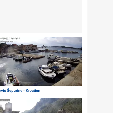
rvić Šepurine - Kroatien