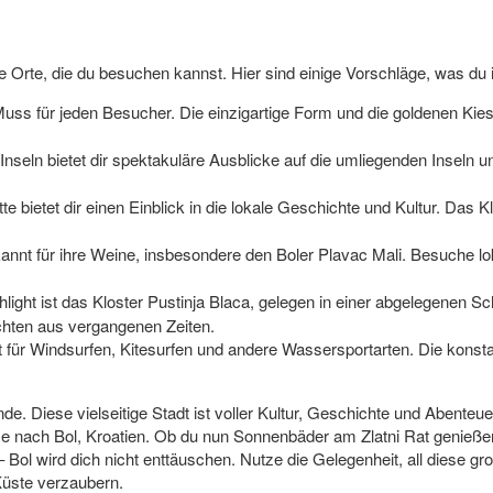
nte Orte, die du besuchen kannst. Hier sind einige Vorschläge, was d
n Muss für jeden Besucher. Die einzigartige Form und die goldenen Ki
-Inseln bietet dir spektakuläre Ausblicke auf die umliegenden Inseln 
tte bietet dir einen Einblick in die lokale Geschichte und Kultur. Da
kannt für ihre Weine, insbesondere den Boler Plavac Mali. Besuche lo
ighlight ist das Kloster Pustinja Blaca, gelegen in einer abgelegenen S
chten aus vergangenen Zeiten.
pot für Windsurfen, Kitesurfen und andere Wassersportarten. Die ko
nde. Diese vielseitige Stadt ist voller Kultur, Geschichte und Abente
 nach Bol, Kroatien. Ob du nun Sonnenbäder am Zlatni Rat genießen,
ol wird dich nicht enttäuschen. Nutze die Gelegenheit, all diese g
Küste verzaubern.