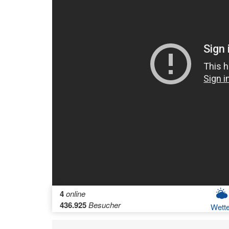
4
online
436.925
Besucher
Wette