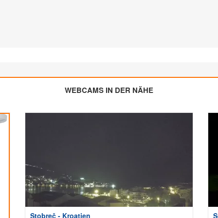
WEBCAMS IN DER NÄHE
Stobreč - Kroatien
S