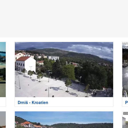
Drniš - Kroatien
P