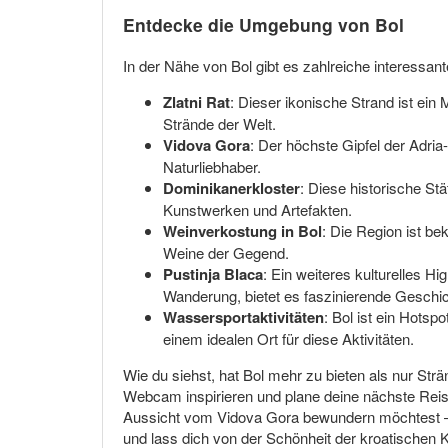
Entdecke die Umgebung von Bol
In der Nähe von Bol gibt es zahlreiche interessa
Zlatni Rat
: Dieser ikonische Strand ist ei
Strände der Welt.
Vidova Gora
: Der höchste Gipfel der Adria
Naturliebhaber.
Dominikanerkloster
: Diese historische Stä
Kunstwerken und Artefakten.
Weinverkostung in Bol
: Die Region ist be
Weine der Gegend.
Pustinja Blaca
: Ein weiteres kulturelles H
Wanderung, bietet es faszinierende Geschi
Wassersportaktivitäten
: Bol ist ein Hots
einem idealen Ort für diese Aktivitäten.
Wie du siehst, hat Bol mehr zu bieten als nur Strä
Webcam inspirieren und plane deine nächste Reise
Aussicht vom Vidova Gora bewundern möchtest – B
und lass dich von der Schönheit der kroatischen 