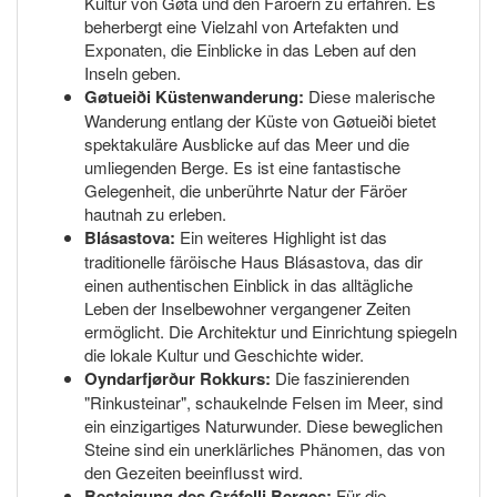
Kultur von Gøta und den Färöern zu erfahren. Es
beherbergt eine Vielzahl von Artefakten und
Exponaten, die Einblicke in das Leben auf den
Inseln geben.
Gøtueiði Küstenwanderung:
Diese malerische
Wanderung entlang der Küste von Gøtueiði bietet
spektakuläre Ausblicke auf das Meer und die
umliegenden Berge. Es ist eine fantastische
Gelegenheit, die unberührte Natur der Färöer
hautnah zu erleben.
Blásastova:
Ein weiteres Highlight ist das
traditionelle färöische Haus Blásastova, das dir
einen authentischen Einblick in das alltägliche
Leben der Inselbewohner vergangener Zeiten
ermöglicht. Die Architektur und Einrichtung spiegeln
die lokale Kultur und Geschichte wider.
Oyndarfjørður Rokkurs:
Die faszinierenden
"Rinkusteinar", schaukelnde Felsen im Meer, sind
ein einzigartiges Naturwunder. Diese beweglichen
Steine sind ein unerklärliches Phänomen, das von
den Gezeiten beeinflusst wird.
Besteigung des Gráfelli Berges:
Für die