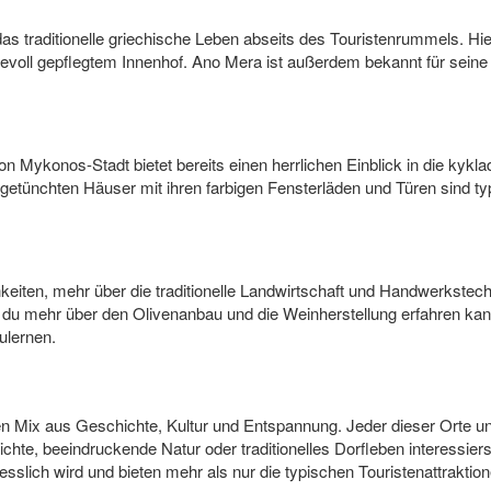
das traditionelle griechische Leben abseits des Touristenrummels. Hier
bevoll gepflegtem Innenhof. Ano Mera ist außerdem bekannt für seine
Mykonos-Stadt bietet bereits einen herrlichen Einblick in die kykladi
etünchten Häuser mit ihren farbigen Fensterläden und Türen sind typ
ten, mehr über die traditionelle Landwirtschaft und Handwerkstechn
du mehr über den Olivenanbau und die Weinherstellung erfahren kanns
ulernen.
Mix aus Geschichte, Kultur und Entspannung. Jeder dieser Orte unte
ichte, beeindruckende Natur oder traditionelles Dorfleben interessier
sslich wird und bieten mehr als nur die typischen Touristenattraktion