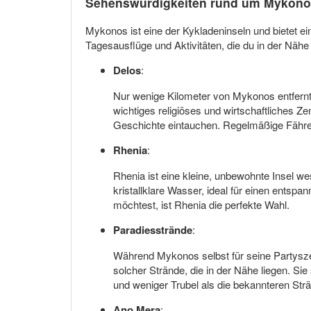
Sehenswürdigkeiten rund um Mykon
Mykonos ist eine der Kykladeninseln und bietet e
Tagesausflüge und Aktivitäten, die du in der Nä
Delos
:
Nur wenige Kilometer von Mykonos entfernt l
wichtiges religiöses und wirtschaftliches 
Geschichte eintauchen. Regelmäßige Fähren 
Rhenia
:
Rhenia ist eine kleine, unbewohnte Insel w
kristallklare Wasser, ideal für einen ents
möchtest, ist Rhenia die perfekte Wahl.
Paradiesstrände
:
Während Mykonos selbst für seine Partyszene
solcher Strände, die in der Nähe liegen. Si
und weniger Trubel als die bekannteren St
Ano Mera
: