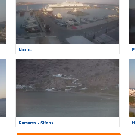
Naxos
P
Kamares - Sifnos
H