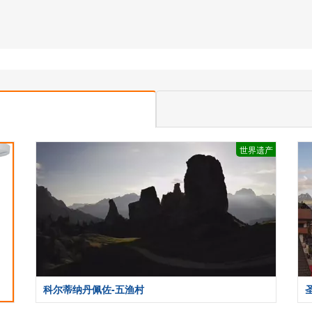
世界遗产
科尔蒂纳丹佩佐-五渔村