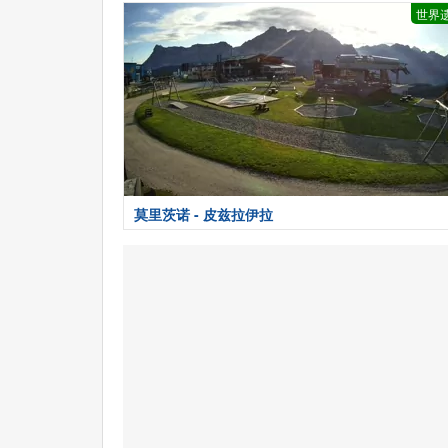
世界
莫里茨诺 - 皮兹拉伊拉