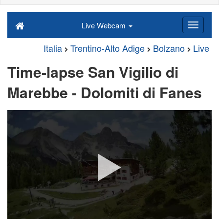
Live Webcam
Italia
Trentino-Alto Adige
Bolzano
Live
Time-lapse San Vigilio di
Marebbe - Dolomiti di Fanes