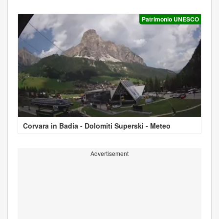
Patrimonio UNESCO
Corvara in Badia - Dolomiti Superski - Meteo
Advertisement