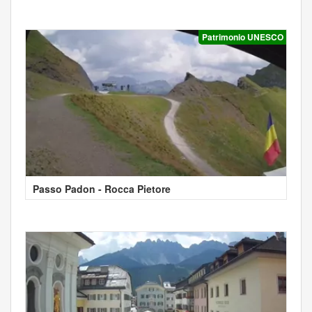
Patrimonio UNESCO
Passo Padon - Rocca Pietore