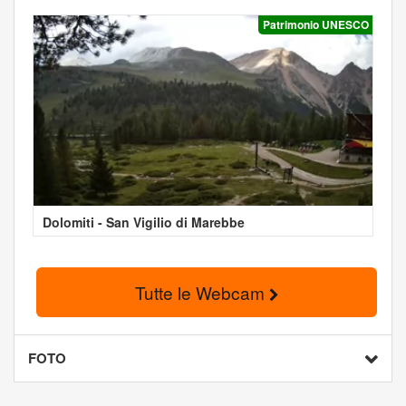
Patrimonio UNESCO
Dolomiti - San Vigilio di Marebbe
Tutte le Webcam
FOTO