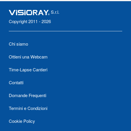
S.r.l.
Copyright 2011 - 2026
Chi siamo
Ottieni una Webcam
Time-Lapse Cantieri
Contatti
Domande Frequenti
Termini e Condizioni
Cookie Policy