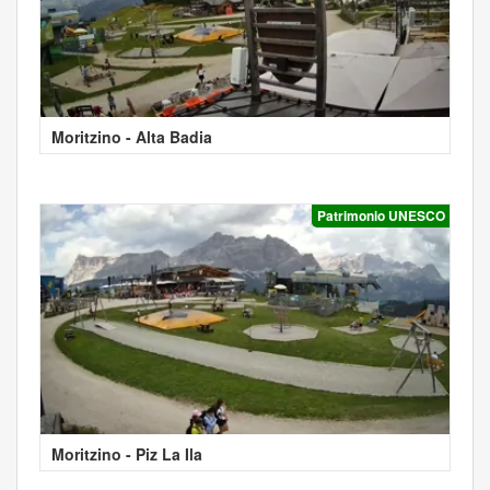
Moritzino - Alta Badia
Patrimonio UNESCO
Moritzino - Piz La Ila