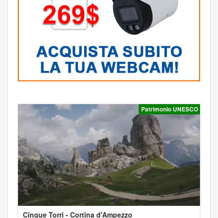
Patrimonio UNESCO
Cinque Torri - Cortina d'Ampezzo