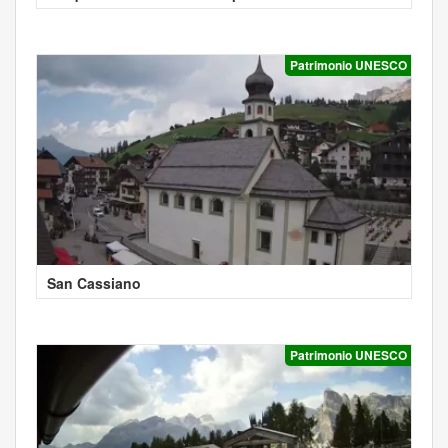
Patrimonio UNESCO
San Cassiano
Patrimonio UNESCO