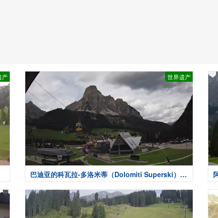
遗产
世界遗产
巴迪亚的科瓦拉-多洛米蒂（Dolomiti Superski）-
天气