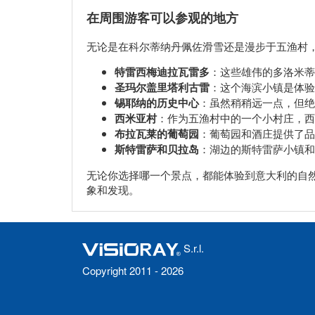
在周围游客可以参观的地方
无论是在科尔蒂纳丹佩佐滑雪还是漫步于五渔村
特雷西梅迪拉瓦雷多
：这些雄伟的多洛米蒂
圣玛尔盖里塔利古雷
：这个海滨小镇是体验
锡耶纳的历史中心
：虽然稍稍远一点，但绝
西米亚村
：作为五渔村中的一个小村庄，西
布拉瓦莱的葡萄园
：葡萄园和酒庄提供了品
斯特雷萨和贝拉岛
：湖边的斯特雷萨小镇和
无论你选择哪一个景点，都能体验到意大利的自
象和发现。
S.r.l.
Copyright 2011 - 2026