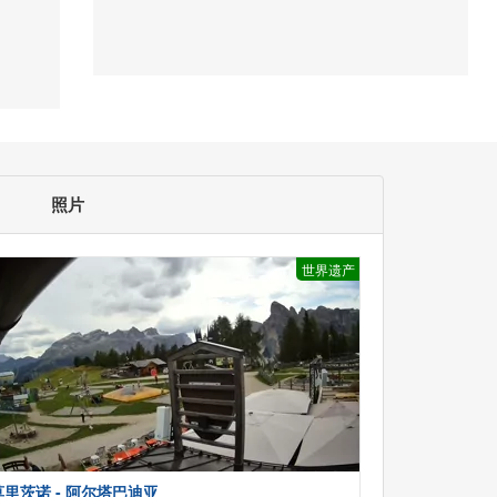
照片
世界遗产
莫里茨诺 - 阿尔塔巴迪亚