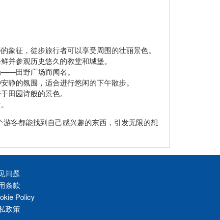
蒂的象征，徒步旅行者可以享受周围的壮丽景色。
海鲜并参观历史悠久的教堂和城堡。
场——田野广场而闻名。
种安静的氛围，适合进行悠闲的下午散步。
醉于田园诗般的景色。
景。
个游客都能找到自己感兴趣的东西，引发无限的想
见问题
用条款
okie Policy
私政策