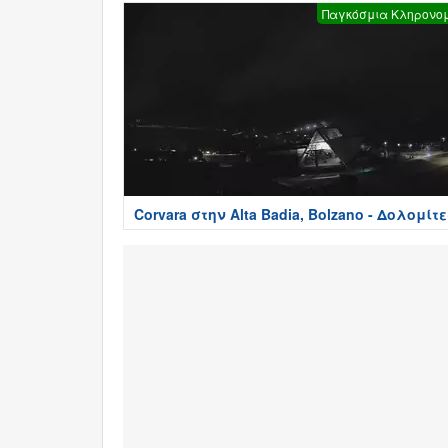
Παγκόσμια Κληρονο
Corvara στην Alta Badia, Bolzano - Δολομίτ