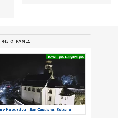
ΦΩΤΟΓΡΑΦΙΕΣ
Παγκόσμια Κληρονομιά
αν Κασσιάνο - San Cassiano, Bolzano