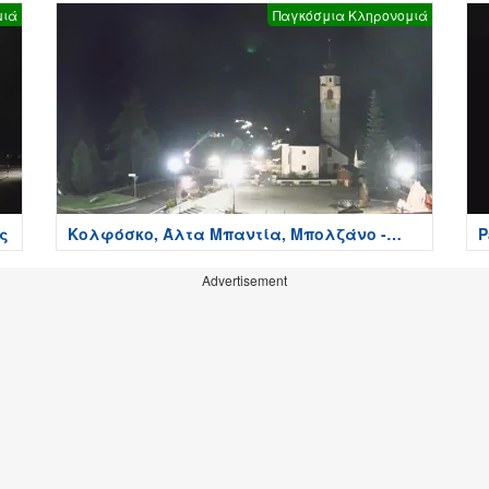
μιά
Παγκόσμια Κληρονομιά
ες
Κολφόσκο, Άλτα Μπαντία, Μπολζάνο -
P
Colfosco
Advertisement