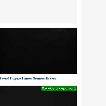
θνικό Πάρκο Fanes Sennes Braies
Παγκόσμια Κληρονομιά