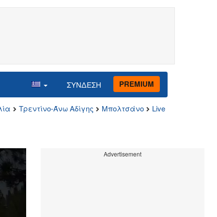
PREMIUM
ΣΥΝΔΕΣΗ
λία
Τρεντίνο-Άνω Αδίγης
Μπολτσάνο
Live
Advertisement