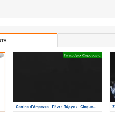
ΝΤΑ
Παγκόσμια Κληρονομιά
Cortina d'Ampezzo - Πέντε Πύργοι - Cinque
Σ
Torri