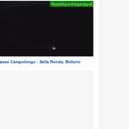
Παγκόσμια Κληρονομιά
asso Campolongo - Sella Ronda, Belluno