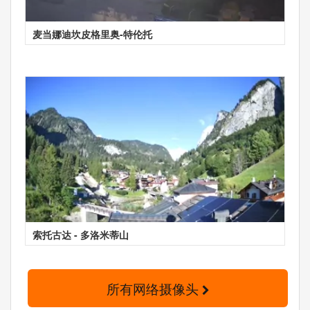
麦当娜迪坎皮格里奥-特伦托
索托古达 - 多洛米蒂山
所有网络摄像头