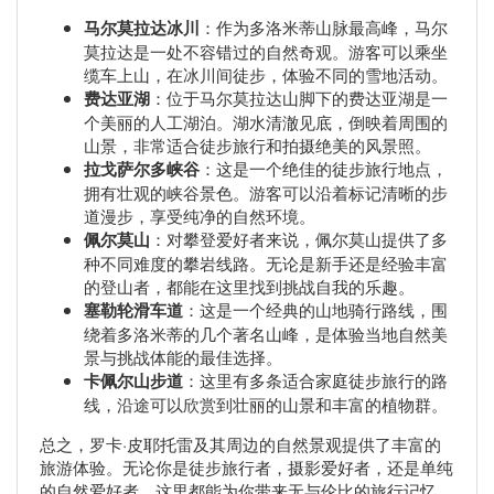
马尔莫拉达冰川
：作为多洛米蒂山脉最高峰，马尔
莫拉达是一处不容错过的自然奇观。游客可以乘坐
缆车上山，在冰川间徒步，体验不同的雪地活动。
费达亚湖
：位于马尔莫拉达山脚下的费达亚湖是一
个美丽的人工湖泊。湖水清澈见底，倒映着周围的
山景，非常适合徒步旅行和拍摄绝美的风景照。
拉戈萨尔多峡谷
：这是一个绝佳的徒步旅行地点，
拥有壮观的峡谷景色。游客可以沿着标记清晰的步
道漫步，享受纯净的自然环境。
佩尔莫山
：对攀登爱好者来说，佩尔莫山提供了多
种不同难度的攀岩线路。无论是新手还是经验丰富
的登山者，都能在这里找到挑战自我的乐趣。
塞勒轮滑车道
：这是一个经典的山地骑行路线，围
绕着多洛米蒂的几个著名山峰，是体验当地自然美
景与挑战体能的最佳选择。
卡佩尔山步道
：这里有多条适合家庭徒步旅行的路
线，沿途可以欣赏到壮丽的山景和丰富的植物群。
总之，罗卡·皮耶托雷及其周边的自然景观提供了丰富的
旅游体验。无论你是徒步旅行者，摄影爱好者，还是单纯
的自然爱好者，这里都能为你带来无与伦比的旅行记忆。