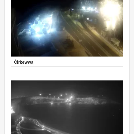
Ċirkewwa