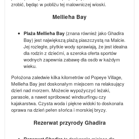
zrobić, będąc w pobliżu tej malowniczej wioski.
Mellieħa Bay
Plaża Mellieħa Bay
(znana również jako Ghadira
Bay) jest największą plażą piaszczystą na Malcie.
Jej rozległe, płytkie wody sprawiają, że jest idealna
dla rodzin z dziećmi, a szeroka oferta sportów
wodnych zapewnia zabawę dla osób w każdym
wieku.
Położona zaledwie kilka kilometrów od Popeye Village,
Mellieħa Bay jest doskonałym miejscem na relaksujący
dzień nad morzem. Możecie wypożyczyć leżaki,
parasole, a nawet spróbować windsurfingu czy
kajakarstwa. Czysta woda i piękne widoki to doskonała
oprawa na dzień pełen słońca i morskiej bryzy.
Rezerwat przyrody Ghadira
Rezerwat Ghadira
to doskonałe miejsce dla