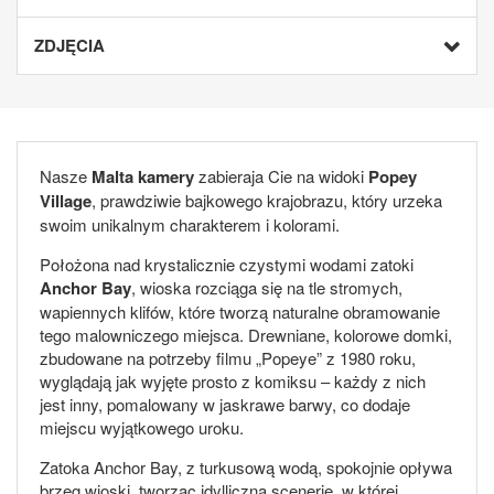
ZDJĘCIA
Nasze
Malta kamery
zabieraja Cie na widoki
Popey
Village
, prawdziwie bajkowego krajobrazu, który urzeka
swoim unikalnym charakterem i kolorami.
Położona nad krystalicznie czystymi wodami zatoki
Anchor Bay
, wioska rozciąga się na tle stromych,
wapiennych klifów, które tworzą naturalne obramowanie
tego malowniczego miejsca. Drewniane, kolorowe domki,
zbudowane na potrzeby filmu „Popeye” z 1980 roku,
wyglądają jak wyjęte prosto z komiksu – każdy z nich
jest inny, pomalowany w jaskrawe barwy, co dodaje
miejscu wyjątkowego uroku.
Zatoka Anchor Bay, z turkusową wodą, spokojnie opływa
brzeg wioski, tworząc idylliczną scenerię, w której