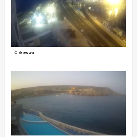
Ċirkewwa