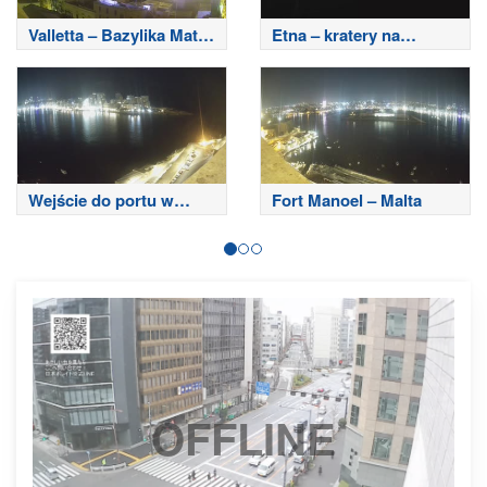
Valletta – Bazylika Matki
Etna – kratery na
Bożej z Góry Karmel
szczycie
Wejście do portu w
Fort Manoel – Malta
Sliemie
OFFLINE