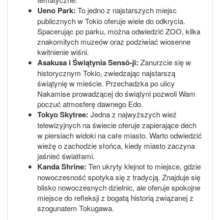
Ueno Park:
To jedno z najstarszych miejsc
publicznych w Tokio oferuje wiele do odkrycia.
Spacerując po parku, można odwiedzić ZOO, kilka
znakomitych muzeów oraz podziwiać wiosenne
kwitnienie wiśni.
Asakusa i Świątynia Sensō-ji:
Zanurzcie się w
historycznym Tokio, zwiedzając najstarszą
świątynię w mieście. Przechadzka po ulicy
Nakamise prowadzącej do świątyni pozwoli Wam
poczuć atmosferę dawnego Edo.
Tokyo Skytree:
Jedna z najwyższych wież
telewizyjnych na świecie oferuje zapierające dech
w piersiach widoki na całe miasto. Warto odwiedzić
wieżę o zachodzie słońca, kiedy miasto zaczyna
jaśnieć światłami.
Kanda Shrine:
Ten ukryty klejnot to miejsce, gdzie
nowoczesność spotyka się z tradycją. Znajduje się
blisko nowoczesnych dzielnic, ale oferuje spokojne
miejsce do refleksji z bogatą historią związanej z
szogunatem Tokugawa.