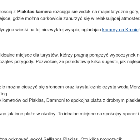
nością z
Plakitas kamera
rozciąga sie widok na majestatyczne góry
sce, gdzie można całkowicie zanurzyć się w relaksującej atmosferze
adycyjne wioski na tej niezwykłej wyspie, ogladajac
kamery na Krecie
!
to idealne miejsce dla turystów, którzy pragną połączyć wypoczyne
czątek przygody. Pozwólcie, że przedstawię kilka sugestii, jak najlepi
dzie można cieszyć się słońcem oraz krystalicznie czystą wodą Mor
ing.
kilometrów od Plakias, Damnoni to spokojna plaża z drobnym piaski
kna jak inne plaże w okolicy. To idealne miejsce na spokojny spacer 
żna odkrywać wokół Sellianos Plakias. Oto kilka propozycji: