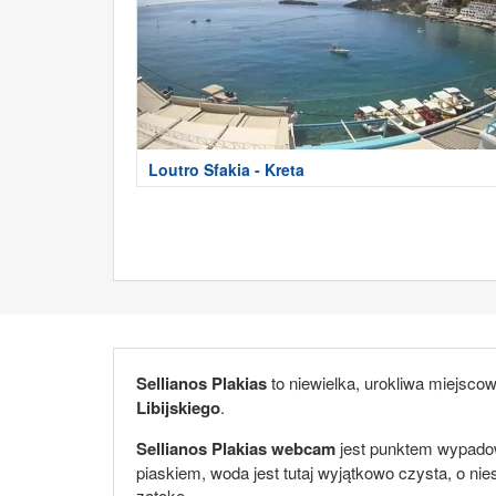
Loutro Sfakia - Kreta
Sellianos Plakias
to niewielka, urokliwa miejs
Libijskiego
.
Sellianos Plakias webcam
jest punktem wypadowy
piaskiem, woda jest tutaj wyjątkowo czysta, o n
zatokę.