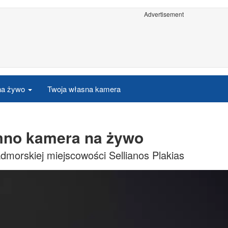
Advertisement
 na żywo
Twoja własna kamera
imno kamera na żywo
morskiej miejscowości Sellianos Plakias