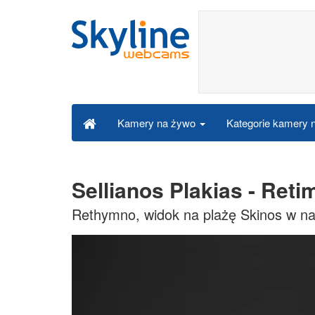
Kategorie kamery
Kamery na żywo
Sellianos Plakias - Ret
Rethymno, widok na plażę Skinos w nad