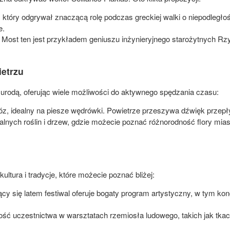
 który odgrywał znaczącą rolę podczas greckiej walki o niepodległo
e.
Most ten jest przykładem geniuszu inżynieryjnego starożytnych Rzy
etrzu
 urodą, oferując wiele możliwości do aktywnego spędzania czasu:
, idealny na piesze wędrówki. Powietrze przeszywa dźwięk przepły
alnych roślin i drzew, gdzie możecie poznać różnorodność flory mi
 kultura i tradycje, które możecie poznać bliżej:
y się latem festiwal oferuje bogaty program artystyczny, w tym kon
ść uczestnictwa w warsztatach rzemiosła ludowego, takich jak tka