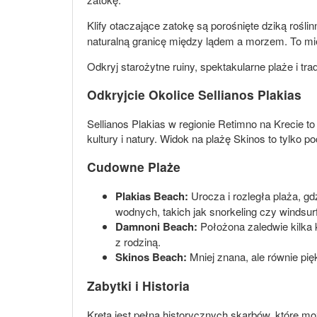
Klify otaczające zatokę są porośnięte dziką roślin
naturalną granicę między lądem a morzem. To miej
Odkryj starożytne ruiny, spektakularne plaże i tr
Odkryjcie Okolice Sellianos Plakias
Sellianos Plakias w regionie Retimno na Krecie 
kultury i natury. Widok na plażę Skinos to tylko po
Cudowne Plaże
Plakias Beach:
Urocza i rozległa plaża, g
wodnych, takich jak snorkeling czy windsurf
Damnoni Beach:
Położona zaledwie kilka 
z rodziną.
Skinos Beach:
Mniej znana, ale równie pię
Zabytki i Historia
Kreta jest pełna historycznych skarbów, które mo