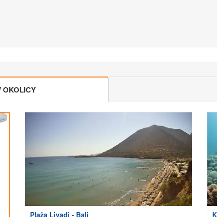
 OKOLICY
Plaża Livadi - Bali
K