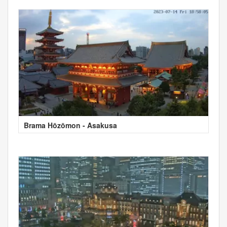
Brama Hōzōmon - Asakusa