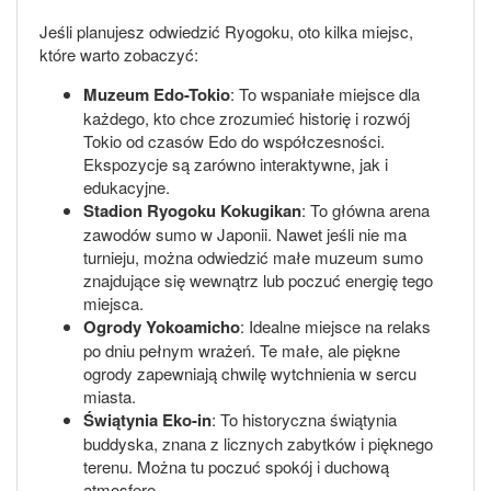
Jeśli planujesz odwiedzić Ryogoku, oto kilka miejsc,
które warto zobaczyć:
Muzeum Edo-Tokio
: To wspaniałe miejsce dla
każdego, kto chce zrozumieć historię i rozwój
Tokio od czasów Edo do współczesności.
Ekspozycje są zarówno interaktywne, jak i
edukacyjne.
Stadion Ryogoku Kokugikan
: To główna arena
zawodów sumo w Japonii. Nawet jeśli nie ma
turnieju, można odwiedzić małe muzeum sumo
znajdujące się wewnątrz lub poczuć energię tego
miejsca.
Ogrody Yokoamicho
: Idealne miejsce na relaks
po dniu pełnym wrażeń. Te małe, ale piękne
ogrody zapewniają chwilę wytchnienia w sercu
miasta.
Świątynia Eko-in
: To historyczna świątynia
buddyska, znana z licznych zabytków i pięknego
terenu. Można tu poczuć spokój i duchową
atmosferę.