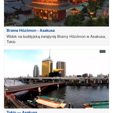
Brama Hōzōmon - Asakusa
Widok na buddyjską świątynię Bramy Hōzōmon w Asakusa,
Tokio
Tokio — Asakusa