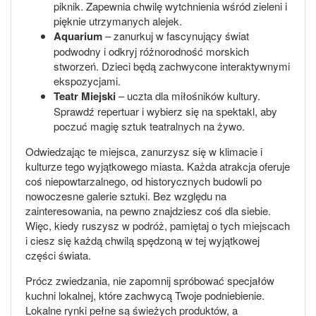
piknik. Zapewnia chwilę wytchnienia wśród zieleni i
pięknie utrzymanych alejek.
Aquarium
– zanurkuj w fascynujący świat
podwodny i odkryj różnorodność morskich
stworzeń. Dzieci będą zachwycone interaktywnymi
ekspozycjami.
Teatr Miejski
– uczta dla miłośników kultury.
Sprawdź repertuar i wybierz się na spektakl, aby
poczuć magię sztuk teatralnych na żywo.
Odwiedzając te miejsca, zanurzysz się w klimacie i
kulturze tego wyjątkowego miasta. Każda atrakcja oferuje
coś niepowtarzalnego, od historycznych budowli po
nowoczesne galerie sztuki. Bez względu na
zainteresowania, na pewno znajdziesz coś dla siebie.
Więc, kiedy ruszysz w podróż, pamiętaj o tych miejscach
i ciesz się każdą chwilą spędzoną w tej wyjątkowej
części świata.
Prócz zwiedzania, nie zapomnij spróbować specjałów
kuchni lokalnej, które zachwycą Twoje podniebienie.
Lokalne rynki pełne są świeżych produktów, a