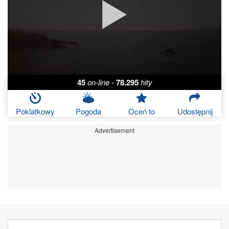
45
on-line
-
78.295
hity
Poklatkowy
Pogoda
Oceń to
Udostępnij
Advertisement