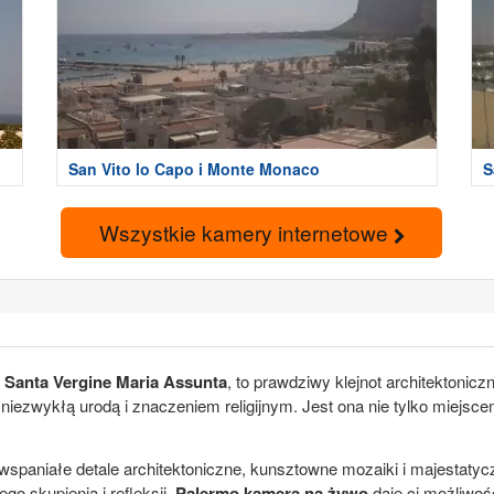
San Vito lo Capo i Monte Monaco
S
Wszystkie kamery internetowe
 Santa Vergine Maria Assunta
, to prawdziwy klejnot architektonic
iezwykłą urodą i znaczeniem religijnym. Jest ona nie tylko miejscem 
spaniałe detale architektoniczne, kunsztowne mozaiki i majestatycz
go skupienia i refleksji.
Palermo kamera na żywo
daje ci możliwo