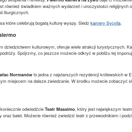
 jest również świadkiem ważnych wydarzeń i uroczystości religijnyc
i liturgicznych.
a które celebrują bogatą kulturę wyspy. Sledz
kamery Sycylia
.
alermo
ziedzictwem kulturowym, oferuje wiele atrakcji turystycznych. Kat
odróży. Spójrzmy, co jeszcze możecie odkryć w pobliżu tej imponuj
ałac Normanów
to jedna z najstarszych rezydencji królewskich w Eu
ałym miejscem na dalsze zwiedzanie. W środku możecie zobaczyć 
, koniecznie odwiedźcie
Teatr Massimo
, który jest największym t
y oraz balet. Możecie również zwiedzić teatr z przewodnikiem i podzi