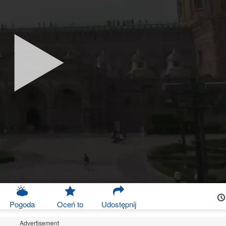
Pogoda
Oceń to
Udostępnij
Advertisement