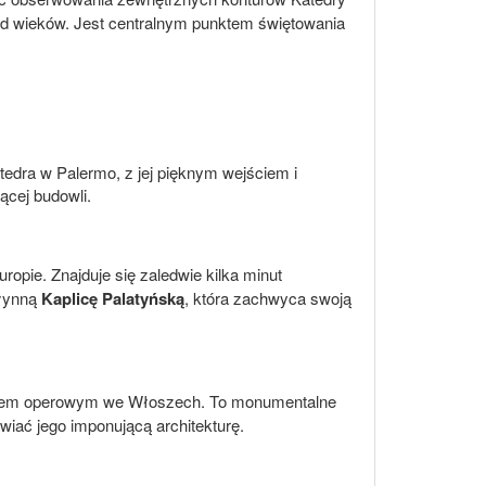
h od wieków. Jest centralnym punktem świętowania
edra w Palermo, z jej pięknym wejściem i
ącej budowli.
ropie. Znajduje się zaledwie kilka minut
słynną
Kaplicę Palatyńską
, która zachwyca swoją
eatrem operowym we Włoszech. To monumentalne
wiać jego imponującą architekturę.