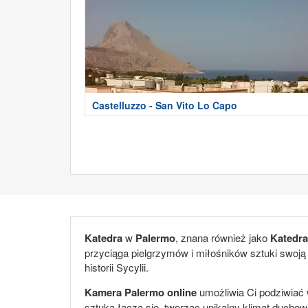
Castelluzzo - San Vito Lo Capo
Katedra
w
Palermo
, znana również jako
Katedra
przyciąga pielgrzymów i miłośników sztuki swoją n
historii Sycylii.
Kamera Palermo online
umożliwia Ci podziwiać w
sztuka łączą się, tworząc unikalny klimat duchowe