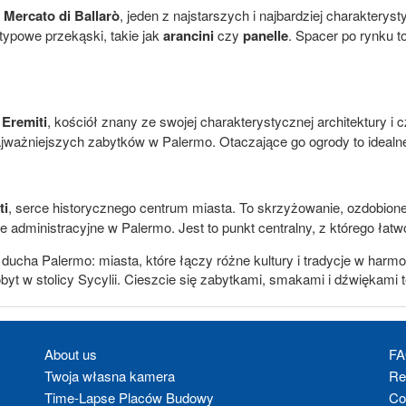
c
Mercato di Ballarò
, jeden z najstarszych i najbardziej charaktery
ypowe przekąski, takie jak
arancini
czy
panelle
. Spacer po rynku t
 Eremiti
, kościół znany ze swojej charakterystycznej architektury 
ważniejszych zabytków w Palermo. Otaczające go ogrody to idealne 
ti
, serce historycznego centrum miasta. To skrzyżowanie, ozdobion
e administracyjne w Palermo. Jest to punkt centralny, z którego łatw
ucha Palermo: miasta, które łączy różne kultury i tradycje w harmo
yt w stolicy Sycylii. Cieszcie się zabytkami, smakami i dźwiękami 
About us
F
Twoja własna kamera
Re
Time-Lapse Placów Budowy
Co