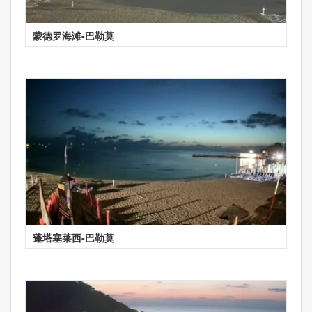
蒙德罗海滩-巴勒莫
蓬塔塞莱西-巴勒莫