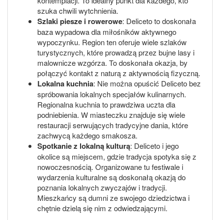
kontemplacji. To idealny punkt dla każdego, kto
szuka chwili wytchnienia.
Szlaki piesze i rowerowe
: Deliceto to doskonała
baza wypadowa dla miłośników aktywnego
wypoczynku. Region ten oferuje wiele szlaków
turystycznych, które prowadzą przez bujne lasy i
malownicze wzgórza. To doskonała okazja, by
połączyć kontakt z naturą z aktywnością fizyczną.
Lokalna kuchnia
: Nie można opuścić Deliceto bez
spróbowania lokalnych specjałów kulinarnych.
Regionalna kuchnia to prawdziwa uczta dla
podniebienia. W miasteczku znajduje się wiele
restauracji serwujących tradycyjne dania, które
zachwycą każdego smakosza.
Spotkanie z lokalną kulturą
: Deliceto i jego
okolice są miejscem, gdzie tradycja spotyka się z
nowoczesnością. Organizowane tu festiwale i
wydarzenia kulturalne są doskonałą okazją do
poznania lokalnych zwyczajów i tradycji.
Mieszkańcy są dumni ze swojego dziedzictwa i
chętnie dzielą się nim z odwiedzającymi.