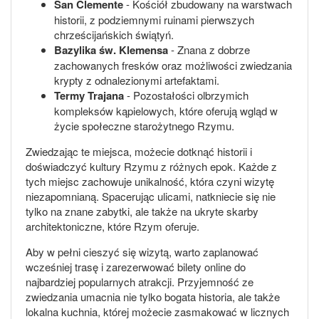
San Clemente
- Kościół zbudowany na warstwach
historii, z podziemnymi ruinami pierwszych
chrześcijańskich świątyń.
Bazylika św. Klemensa
- Znana z dobrze
zachowanych fresków oraz możliwości zwiedzania
krypty z odnalezionymi artefaktami.
Termy Trajana
- Pozostałości olbrzymich
kompleksów kąpielowych, które oferują wgląd w
życie społeczne starożytnego Rzymu.
Zwiedzając te miejsca, możecie dotknąć historii i
doświadczyć kultury Rzymu z różnych epok. Każde z
tych miejsc zachowuje unikalność, która czyni wizytę
niezapomnianą. Spacerując ulicami, natkniecie się nie
tylko na znane zabytki, ale także na ukryte skarby
architektoniczne, które Rzym oferuje.
Aby w pełni cieszyć się wizytą, warto zaplanować
wcześniej trasę i zarezerwować bilety online do
najbardziej popularnych atrakcji. Przyjemność ze
zwiedzania umacnia nie tylko bogata historia, ale także
lokalna kuchnia, której możecie zasmakować w licznych