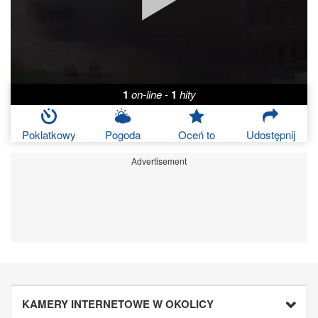
1
on-line
-
1
hity
Poklatkowy
Pogoda
Oceń to
Udostępnij
Advertisement
KAMERY INTERNETOWE W OKOLICY