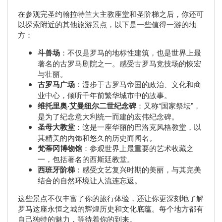
在参观完圣约翰拉特兰大主教座堂和圣阶梯之后，你还可
以探索附近的其他旅游景点，以下是一些值得一游的地
方：
斗兽场
：不仅是罗马的地标性建筑，也是世界上最
著名的古罗马剧院之一。感受古罗马竞技场的恢宏
与壮丽。
古罗马广场
：漫步于古罗马帝国的政治、文化和商
业中心，倾听千年前繁华城市中的故事。
维托里奥·艾曼纽尔二世纪念碑
：又称“国家祭坛”，
是为了纪念意大利统一而建的宏伟纪念碑。
圣母大教堂
：这是一座华丽的巴洛克风格教堂，以
其精美的内饰和悠久的历史而闻名。
梵蒂冈博物馆
：参观世界上最重要的艺术收藏之
一，包括著名的西斯廷教堂。
西班牙阶梯
：感受文艺复兴时期的美丽，与其完美
结合的自然环境让人流连忘返。
这些景点不仅丰富了你的旅行体验，还让你更深刻地了解
罗马这座永恒之城的辉煌历史和文化底蕴。每个地方都有
自己独特的魅力，等待着你的到来。