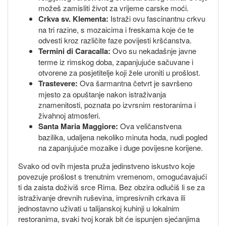
možeš zamisliti život za vrijeme carske moći.
Crkva sv. Klementa:
Istraži ovu fascinantnu crkvu
na tri razine, s mozaicima i freskama koje će te
odvesti kroz različite faze povijesti kršćanstva.
Termini di Caracalla:
Ovo su nekadašnje javne
terme iz rimskog doba, zapanjujuće sačuvane i
otvorene za posjetitelje koji žele uroniti u prošlost.
Trastevere:
Ova šarmantna četvrt je savršeno
mjesto za opuštanje nakon istraživanja
znamenitosti, poznata po izvrsnim restoranima i
živahnoj atmosferi.
Santa Maria Maggiore:
Ova veličanstvena
bazilika, udaljena nekoliko minuta hoda, nudi pogled
na zapanjujuće mozaike i duge povijesne korijene.
Svako od ovih mjesta pruža jedinstveno iskustvo koje
povezuje prošlost s trenutnim vremenom, omogućavajući
ti da zaista doživiš srce Rima. Bez obzira odlučiš li se za
istraživanje drevnih ruševina, impresivnih crkava ili
jednostavno uživati u talijanskoj kuhinji u lokalnim
restoranima, svaki tvoj korak bit će ispunjen sjećanjima