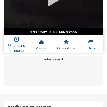
1
na mreži
-
1.733.656
pogledi
Uzastopno
Vrijeme
Ocijenite ga
Dijeli
snimanje
Advertisement