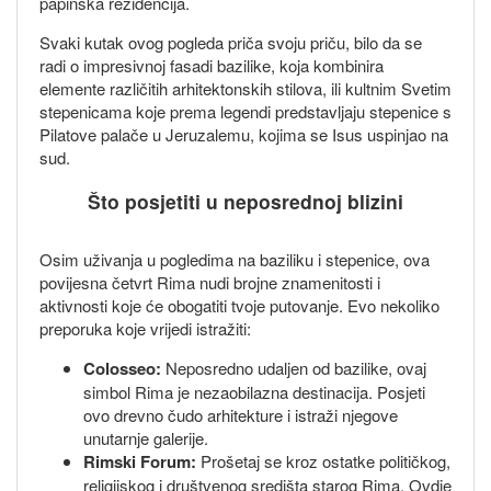
papinska rezidencija.
Svaki kutak ovog pogleda priča svoju priču, bilo da se
radi o impresivnoj fasadi bazilike, koja kombinira
elemente različitih arhitektonskih stilova, ili kultnim Svetim
stepenicama koje prema legendi predstavljaju stepenice s
Pilatove palače u Jeruzalemu, kojima se Isus uspinjao na
sud.
Što posjetiti u neposrednoj blizini
Osim uživanja u pogledima na baziliku i stepenice, ova
povijesna četvrt Rima nudi brojne znamenitosti i
aktivnosti koje će obogatiti tvoje putovanje. Evo nekoliko
preporuka koje vrijedi istražiti:
Colosseo:
Neposredno udaljen od bazilike, ovaj
simbol Rima je nezaobilazna destinacija. Posjeti
ovo drevno čudo arhitekture i istraži njegove
unutarnje galerije.
Rimski Forum:
Prošetaj se kroz ostatke političkog,
religijskog i društvenog središta starog Rima. Ovdje