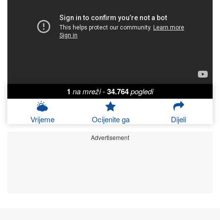
1
na mreži
-
34.764
pogledi
Vrijeme
Ocijenite ga
Dijeli
Advertisement