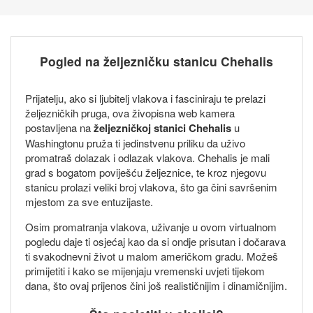
Pogled na željezničku stanicu Chehalis
Prijatelju, ako si ljubitelj vlakova i fasciniraju te prelazi
željezničkih pruga, ova živopisna web kamera
postavljena na
željezničkoj stanici Chehalis
u
Washingtonu pruža ti jedinstvenu priliku da uživo
promatraš dolazak i odlazak vlakova. Chehalis je mali
grad s bogatom poviješću željeznice, te kroz njegovu
stanicu prolazi veliki broj vlakova, što ga čini savršenim
mjestom za sve entuzijaste.
Osim promatranja vlakova, uživanje u ovom virtualnom
pogledu daje ti osjećaj kao da si ondje prisutan i dočarava
ti svakodnevni život u malom američkom gradu. Možeš
primijetiti i kako se mijenjaju vremenski uvjeti tijekom
dana, što ovaj prijenos čini još realističnijim i dinamičnijim.