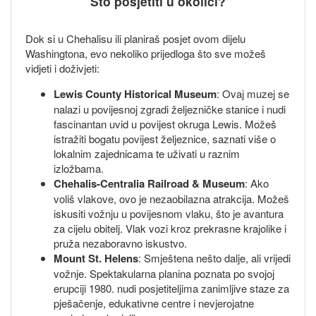
Što posjetiti u okolici?
Dok si u Chehalisu ili planiraš posjet ovom dijelu
Washingtona, evo nekoliko prijedloga što sve možeš
vidjeti i doživjeti:
Lewis County Historical Museum
: Ovaj muzej se
nalazi u povijesnoj zgradi željezničke stanice i nudi
fascinantan uvid u povijest okruga Lewis. Možeš
istražiti bogatu povijest željeznice, saznati više o
lokalnim zajednicama te uživati u raznim
izložbama.
Chehalis-Centralia Railroad & Museum
: Ako
voliš vlakove, ovo je nezaobilazna atrakcija. Možeš
iskusiti vožnju u povijesnom vlaku, što je avantura
za cijelu obitelj. Vlak vozi kroz prekrasne krajolike i
pruža nezaboravno iskustvo.
Mount St. Helens
: Smještena nešto dalje, ali vrijedi
vožnje. Spektakularna planina poznata po svojoj
erupciji 1980. nudi posjetiteljima zanimljive staze za
pješačenje, edukativne centre i nevjerojatne