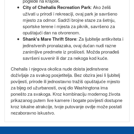
poglede na krajolik.
City of Chehalis Recreation Park
: Ako želiš
uživati u prirodi i rekreaciji, ovaj park je savršeno
mjesto za odmor. Sadrži brojne staze za šetnju,
sportske terene i mjesta za piknik, savršeno za
opuštajući dan na otvorenom.
Shank's Mare Thrift Store
: Za ljubitelje antikviteta i
jedinstvenih pronalazaka, ovaj dućan nudi razne
zanimljive predmete iz prošlosti. Možda pronađeš
savršeni suvenir ili dar za nekoga kod kuće.
Chehalis i njegova okolica nude doista jedinstvene
doživljaje za svakog posjetitelja. Bez obzira jesi li ljubitelj
povijesti, prirode ili jednostavno tražiš opuštajuće mjesto
za bijeg od užurbanosti, ovaj dio Washingtona ima
ponešto za svakoga. Kroz kombinaciju modernog života
prikazanog putem live kamere i bogate povijesti dostupne
kroz lokalne atrakcije, tvoje putovanje ovdje može postati
nezaboravno iskustvo.